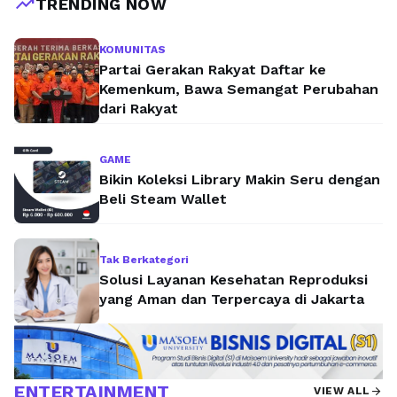
trending_up
TRENDING NOW
hingga dokumen penting tanpa disadari. Oleh
karena itu, penting bagi setiap pemilik rumah
KOMUNITAS
untuk memahami cara kerja rayap serta
Partai Gerakan Rakyat Daftar ke
langkah pencegahan yang tepat sejak dini.
Kemenkum, Bawa Semangat Perubahan
dari Rakyat
Berikut ini akan membahas secara edukatif
mengenai rayap, …
Baca Selengkapnya
GAME
Bikin Koleksi Library Makin Seru dengan
Beli Steam Wallet
Tak Berkategori
Solusi Layanan Kesehatan Reproduksi
yang Aman dan Terpercaya di Jakarta
ENTERTAINMENT
arrow_forward
VIEW ALL