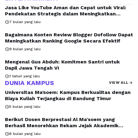
Jasa Like YouTube Aman dan Cepat untuk Viral:
Pendekatan Strategis dalam Meningkatkan
Visibilitas Konten Digital
schedule
7 bulan yang lalu
Bagaimana Konten Review Blogger Dofollow Dapat
Meningkatkan Ranking Google Secara Efektif
schedule
9 bulan yang lalu
Mengenal Gus Abduh: Komitmen Santri untuk
Dapil Jawa Tengah VI
schedule
1 tahun yang lalu
DUNIA KAMPUS
arrow_forward
VIEW ALL
Universitas Ma’soem: Kampus Berkualitas dengan
Biaya Kuliah Terjangkau di Bandung Timur
schedule
5 bulan yang lalu
Berikut Dosen Berprestasi Al Ma'soem yang
Berhasil Menorehkan Rekam Jejak Akademik
Gemilang di Dunia Pendidikan
schedule
6 bulan yang lalu