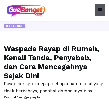
menu
BREAKING
Waspada Rayap di Rumah,
LIFESTYLE
Kenali Tanda, Penyebab,
dan Cara Mencegahnya
Sejak Dini
Rayap sering dianggap sebagai hama kecil yang
tidak berbahaya, padahal dampaknya bisa
sangat merugikan. Serangan rayap dapat
Penulis1
•
1 minggu yang lalu
merusak struktur bangunan, perabotan kayu,