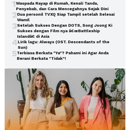
1
Waspada Rayap di Rumah, Kenali Tanda,
Penyebab, dan Cara Mencegahnya Sejak Dini
2
Dua personil TVXQ Siap Tampil setelah Selesai
Wamil
3
Setelah Sukses Dengan DOTS, Song Joong Ki
Sukses dengan Film nya â€œBattleship
Islandâ€ di Asia
4
Lirik lagu: Always (OST. Descendants of the
Sun)
5
Terbiasa Berkata "Ya"? Pahami ini Agar Anda
Berani Berkata "Tidak"!