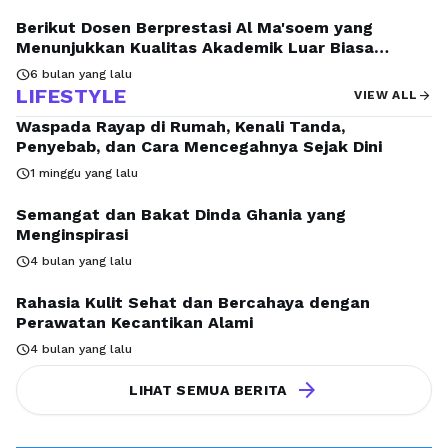
Berikut Dosen Berprestasi Al Ma'soem yang
Menunjukkan Kualitas Akademik Luar Biasa
Melalui Berbagai Capaian Terbaru
schedule
6 bulan yang lalu
LIFESTYLE
arrow_forward
VIEW ALL
Waspada Rayap di Rumah, Kenali Tanda,
Penyebab, dan Cara Mencegahnya Sejak Dini
schedule
1 minggu yang lalu
Semangat dan Bakat Dinda Ghania yang
Menginspirasi
schedule
4 bulan yang lalu
Rahasia Kulit Sehat dan Bercahaya dengan
Perawatan Kecantikan Alami
schedule
4 bulan yang lalu
arrow_forward
LIHAT SEMUA BERITA