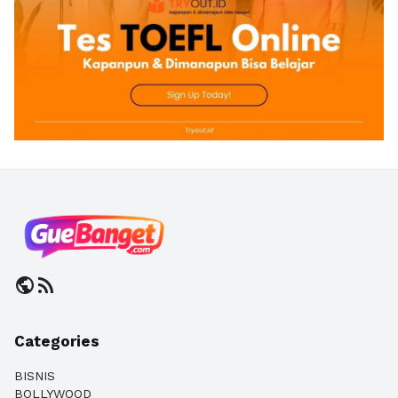
public
rss_feed
Categories
BISNIS
BOLLYWOOD