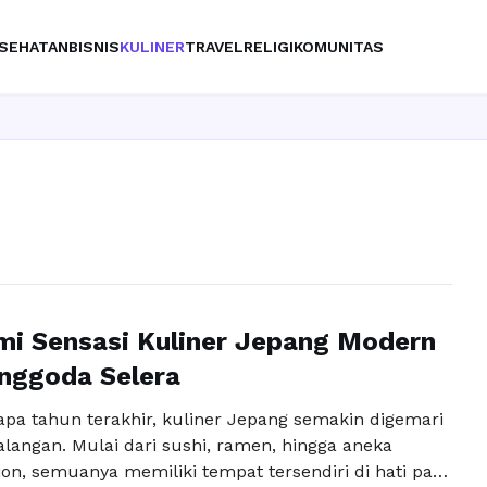
SEHATAN
BISNIS
KULINER
TRAVEL
RELIGI
KOMUNITAS
Ingin upg
mi Sensasi Kuliner Jepang Modern
nggoda Selera
pa tahun terakhir, kuliner Jepang semakin digemari
alangan. Mulai dari sushi, ramen, hingga aneka
on, semuanya memiliki tempat tersendiri di hati para