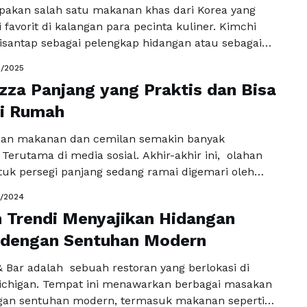
akan salah satu makanan khas dari Korea yang
 favorit di kalangan para pecinta kuliner. Kimchi
disantap sebagai pelengkap hidangan atau sebagai
dalam berbagai masakan. Dengan rasa yang gurih
2/2025
kimchi mampu memberikan sensasi yang menggugah
zza Panjang yang Praktis dan Bisa
Anda yang tertarik untuk membuat kimchi sendiri di
kut …
di Rumah
Baca Selengkapnya
han makanan dan cemilan semakin banyak
Terutama di media sosial. Akhir-akhir ini, olahan
tuk persegi panjang sedang ramai digemari oleh
Selain karena bentuknya yang unik, porsi untuk satu
0/2024
anggap sangat pas saat dinikmati. Banyak kafe dan
 Trendi Menyajikan Hidangan
ai menyajikan menu ini, tapi tahukah kamu jika
g ini juga bisa dengan mudah …
 dengan Sentuhan Modern
Baca Selengkapnya
& Bar adalah sebuah restoran yang berlokasi di
chigan. Tempat ini menawarkan berbagai masakan
gan sentuhan modern, termasuk makanan seperti