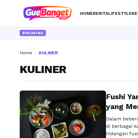
HOME
BERITA
LIFESTYLE
KE
BREAKING
Home
/
KULINER
KULINER
Fushi Ya
yang Me
Dalam bebera
di berbagai k
hidangan fusi