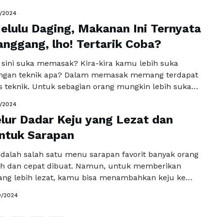
g cincang, hidangan Cajun, dan banyak lagi. Restoran
0/2024
kan sebagai restoran kasual dengan suasana ramah,
lulu Daging, Makanan Ini Ternyata
makan cepat atau pengalaman bersantap santai
n atau keluarga. Itu bertempat …
anggang, lho! Tertarik Coba?
Baca
a
i sini suka memasak? Kira-kira kamu lebih suka
gan teknik apa? Dalam memasak memang terdapat
s teknik. Untuk sebagian orang mungkin lebih suka
an teknik digoreng atau ditumis. Namun, itu akan
0/2024
osankan jika terjadi secara terus-menerus, bukan?
lur Dadar Keju yang Lezat dan
 kamu butuh memvariasikan teknik masakan, bukan
masakkannya saja. …
ntuk Sarapan
Baca Selengkapnya
adalah salah satu menu sarapan favorit banyak orang
h dan cepat dibuat. Namun, untuk memberikan
 yang lebih lezat, kamu bisa menambahkan keju ke
rpaduan antara telur dan keju menciptakan
0/2024
g gurih dan creamy, cocok untuk mengawali hari.
 telur dadar keju yang lezat dan mudah untuk kamu