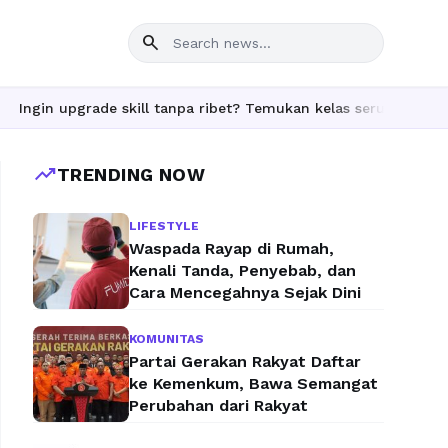
search
rade skill tanpa ribet? Temukan kelas seru dan materi lengkap h
trending_up
TRENDING NOW
LIFESTYLE
Waspada Rayap di Rumah,
Kenali Tanda, Penyebab, dan
Cara Mencegahnya Sejak Dini
KOMUNITAS
Partai Gerakan Rakyat Daftar
ke Kemenkum, Bawa Semangat
Perubahan dari Rakyat