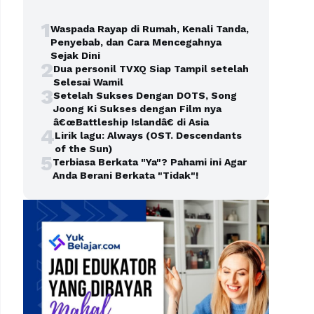
1
Waspada Rayap di Rumah, Kenali Tanda,
Penyebab, dan Cara Mencegahnya
Sejak Dini
2
Dua personil TVXQ Siap Tampil setelah
Selesai Wamil
3
Setelah Sukses Dengan DOTS, Song
Joong Ki Sukses dengan Film nya
â€œBattleship Islandâ€ di Asia
4
Lirik lagu: Always (OST. Descendants
of the Sun)
5
Terbiasa Berkata "Ya"? Pahami ini Agar
Anda Berani Berkata "Tidak"!