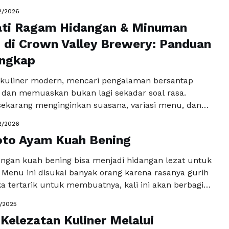
anan. Salah satu destinasi yang patut mendapat
2/2026
alah Fushi Yami, sebuah restoran yang menghadirkan
ti Ragam Hidangan & Minuman
ersantap Jepang modern dengan cita rasa autentik
 kreatif. Untuk mengetahui …
di Crown Valley Brewery: Panduan
Baca Selengkapnya
ngkap
kuliner modern, mencari pengalaman bersantap
 dan memuaskan bukan lagi sekadar soal rasa.
ekarang menginginkan suasana, variasi menu, dan
aman yang tak terlupakan. Salah satu tempat yang
2/2026
ghadirkan kombinasi itu adalah Crown Valley
oto Ayam Kuah Bening
 para pecinta bir kerajinan sekaligus penikmat
u di sini menawarkan sesuatu yang lebih …
Baca
ngan kuah bening bisa menjadi hidangan lezat untuk
a
 Menu ini disukai banyak orang karena rasanya gurih
ka tertarik untuk membuatnya, kali ini akan berbagi
isa dicoba di rumah. Yuk, simak dan dapatkan
0/2025
bawah ini. Bahan : 1 ruas lengkuas (memarkan) 2
Kelezatan Kuliner Melalui
jeruk 1 …
Baca Selengkapnya