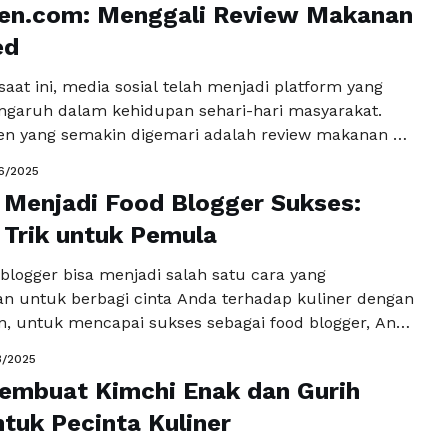
en.com: Menggali Review Makanan
ed
l saat ini, media sosial telah menjadi platform yang
ngaruh dalam kehidupan sehari-hari masyarakat.
ren yang semakin digemari adalah review makanan di
gan hanya mengandalkan smartphone dan sedikit
6/2025
 pengguna dapat membagikan pengalaman kuliner
Menjadi Food Blogger Sukses:
da teman-teman dan pengikutnya. Fenomena ini
ermanfaat bagi para foodie, tetapi juga …
 Trik untuk Pemula
Baca
a
blogger bisa menjadi salah satu cara yang
 untuk berbagi cinta Anda terhadap kuliner dengan
, untuk mencapai sukses sebagai food blogger, Anda
berapa tips dan trik yang berguna, terutama jika
3/2025
 pemula. Dalam artikel ini, kita akan membahas
embuat Kimchi Enak dan Gurih
kah penting untuk memulai perjalanan Anda sebagai
 yang …
tuk Pecinta Kuliner
Baca Selengkapnya