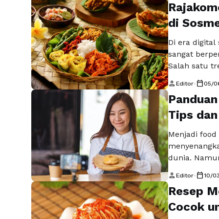
Rajakom
di Sosm
Di era digita
sangat berpe
Salah satu t
sosmed. Den
person
calendar_today
Editor
•
05/0
kreativitas,
Panduan 
mereka kepa
tidak hanya b
Tips dan
Selengkapny
Menjadi food 
menyenangkan
dunia. Namun
perlu tahu be
person
calendar_today
Editor
•
10/0
Anda seorang
Resep M
langkah-lang
food blogger
Cocok un