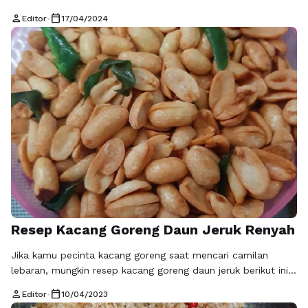
dapat sebagai anti-diabetes, mengatasi asma, obat sakit
person
calendar_today
Editor
•
17/04/2024
tenggorokan, meningkatkan produksi ASI, menyembuhkan
cacingan, mengatasi radang kelenjar telinga, baik untuk
melancarkan aliran darah, serta baik untuk sistem
pernafasan. Terutama untuk penderita kolesterol, sayur
oyong, mengandung berbagai antioksidan, mineral, vitamin,
nutrisi, dan …
Baca Selengkapnya
Resep Kacang Goreng Daun Jeruk Renyah
Jika kamu pecinta kacang goreng saat mencari camilan
lebaran, mungkin resep kacang goreng daun jeruk berikut ini
akan cocok dengan seleramu. Bahannya tidak ribet dan cara
person
calendar_today
Editor
•
10/04/2023
membuatany juga cukup mudah. Camilan kacang goreng