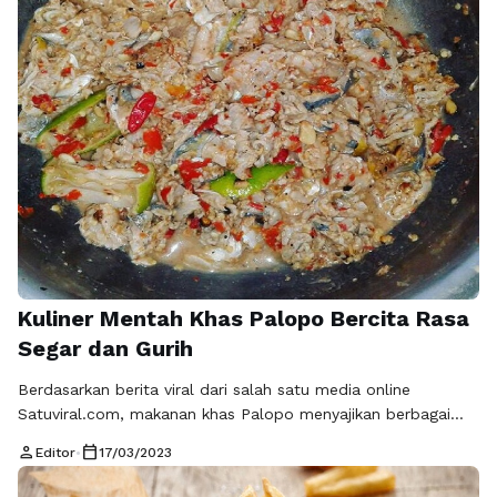
daun jeruk ini bisa menjadi alternatif camilan lain selain kue
lebaran seperti nastar dan kastengel. Ini cara membuat
kacang goreng daun jeruk …
Baca Selengkapnya
Kuliner Mentah Khas Palopo Bercita Rasa
Segar dan Gurih
Berdasarkan berita viral dari salah satu media online
Satuviral.com, makanan khas Palopo menyajikan berbagai
macam rasa yang menggoda selera ketika Anda
person
calendar_today
Editor
•
17/03/2023
mencobanya. Salah satu makanan tersebut bernama Pacco,
Seringkali makanan ini disebut sebagai sushi khas Sulawesi