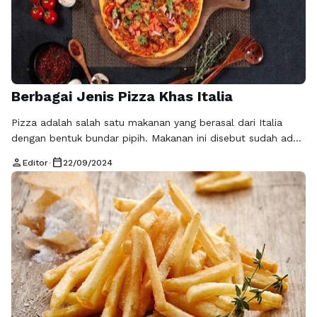
Berbagai Jenis Pizza Khas Italia
Pizza adalah salah satu makanan yang berasal dari Italia
dengan bentuk bundar pipih. Makanan ini disebut sudah ada
sejak tahun 1738 dan hingga kini menjadi identitas dari Italia.
person
calendar_today
Editor
•
22/09/2024
Dari masa itu hingga saat ini, tentu pizza banyak mengalami
perkembangan hingga ada beberapa jenis pizza. Bahkan
sekarang ini pizza bisa kita temukan dengan mudah dan
terdiri …
Baca Selengkapnya