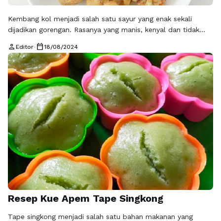
Kembang kol menjadi salah satu sayur yang enak sekali
dijadikan gorengan. Rasanya yang manis, kenyal dan tidak
berair sangat cocok dijadikan camilan dengan cara digoreng.
person
calendar_today
Editor
•
18/08/2024
Cara membuatnya juga sangat mudah, cukup dicuci bersih
lalu digoreng dengan balutan tepung. Tapi seringkali
menggoreng kembang kol tidak tahan lama kriuk dan
renyahnya karena pengaruh tepung yang digunakan. Jika …
Baca Selengkapnya
Resep Kue Apem Tape Singkong
Tape singkong menjadi salah satu bahan makanan yang