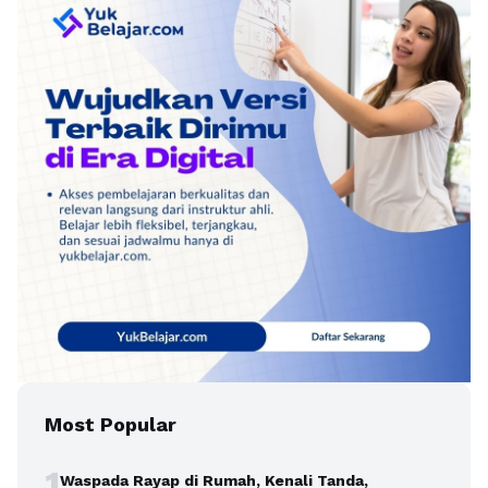
Most Popular
1
Waspada Rayap di Rumah, Kenali Tanda,