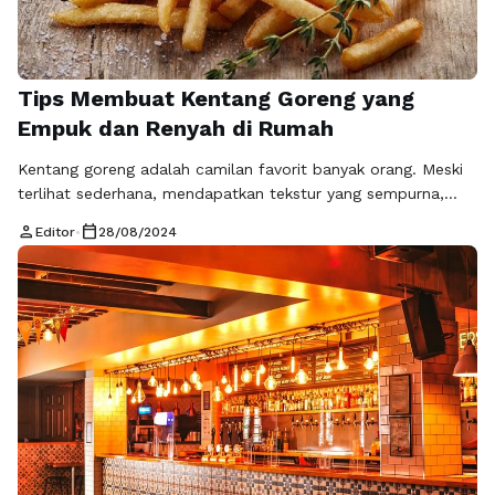
Tips Membuat Kentang Goreng yang
Empuk dan Renyah di Rumah
Kentang goreng adalah camilan favorit banyak orang. Meski
terlihat sederhana, mendapatkan tekstur yang sempurna,
renyah di luar dan empuk di dalam bisa menjadi tantangan
person
calendar_today
Editor
•
28/08/2024
tersendiri saat membuatnya di rumah. Perlu teknik khusus
agar kentang goreng yang dibuat serenyah dan seempuk
yang sering kita beli di restoran atau kedai makanan. Berikut
adalah beberapa tips yang bisa …
Baca Selengkapnya