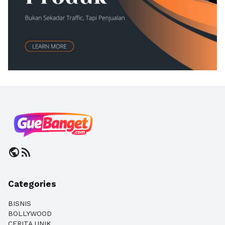
public
rss_feed
Categories
BISNIS
BOLLYWOOD
CERITA UNIK