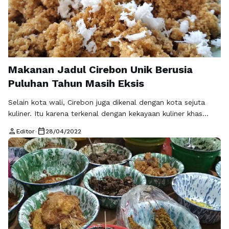
Makanan Jadul Cirebon Unik Berusia
Puluhan Tahun Masih Eksis
Selain kota wali, Cirebon juga dikenal dengan kota sejuta
kuliner. Itu karena terkenal dengan kekayaan kuliner khas
Cirebon yang legendaris. Masyarakat Cirebon menjaga betul
person
calendar_today
Editor
•
28/04/2022
kelestarian makanan khas zaman dahulu alias jadul. Sehingga
hingga kini kuliner khas Cirebon atau makanan jadul masih
bisa ditemukan dan dinikmati. Jika ditelisik, maka makanan
jadul atau kuliner khas Cirebon cukup banyak dan masih
digandrungi masyarakat hingga saat ini, karena cita …
Baca
Selengkapnya