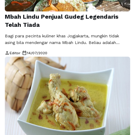
Mbah Lindu Penjual Gudeg Legendaris
Telah Tiada
Bagi para pecinta kuliner khas Jogjakarta, mungkin tidak
asing bila mendengar nama Mbah Lindu. Beliau adalah
penjual gudeg legendaris yang telah tersohor seantero
person
calendar_today
Editor
•
14/07/2020
negeri, namun sayangnya 12 Juli lalu telah meninggal dunia.
Berpulang di usianya yang telah lebih dari 100 tahun. Gudeg
Mbah Lindu dimasak dengan cara tradisional yaitu di atas
tungku kayu bakar, dan …
Baca Selengkapnya