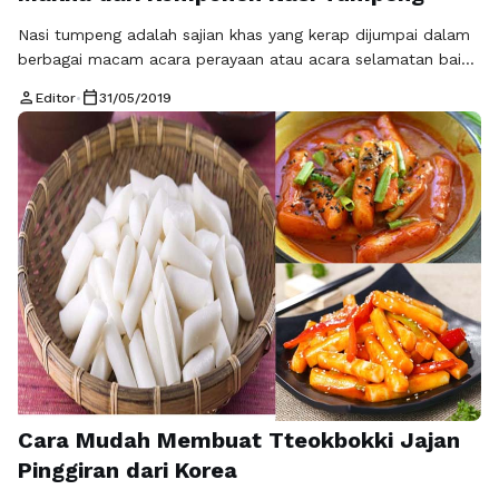
Nasi tumpeng adalah sajian khas yang kerap dijumpai dalam
berbagai macam acara perayaan atau acara selamatan baik
di desa-desa maupun di kota-kota besar yang berada di
person
calendar_today
Editor
•
31/05/2019
pulau Jawa dan pulau-pulau lainnya hingga saat ini. Nasi
Tumpeng telah menjadi ikon penting pada setiap acara
syukuran atau acara lainnya dalam tradisi serta budaya
Jawa. Maka dari itu …
Baca Selengkapnya
Cara Mudah Membuat Tteokbokki Jajan
Pinggiran dari Korea