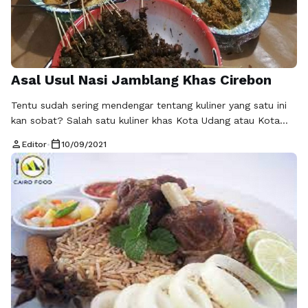
Asal Usul Nasi Jamblang Khas Cirebon
Tentu sudah sering mendengar tentang kuliner yang satu ini
kan sobat? Salah satu kuliner khas Kota Udang atau Kota
Cirebon yang memiliki cita rasa yang unik. Ditambah lagi
person
calendar_today
Editor
•
10/09/2021
dengan cara penyajiannya yang cukup sederhana dan unik
semakin menambah selera. Makanan khas Cirebon ini memiliki
ciri khas tersendiri yaitu dengan nasi yang dibungkus
mengugunakan daun jati. …
Baca Selengkapnya