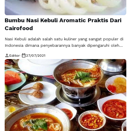
Bumbu Nasi Kebuli Aromatic Praktis Dari
Cairofood
Nasi Kebuli adalah salah satu kuliner yang sangat populer di
Indonesia dimana penyebarannya banyak dipengaruhi oleh
keberadaan warga keturunan Arab. Biasanya kuliner yang
person
calendar_today
Editor
•
27/07/2021
satu ini dibuat dengan banyak perpaduan dari berbagai
macam rempah serta kaldu daging kambing maupun sapi
Dan selai itu ditambahkan beberapa bahan masakan lain
sehingga semakin memiliki banyak cita rasa. Namun
sayangnya …
Baca Selengkapnya