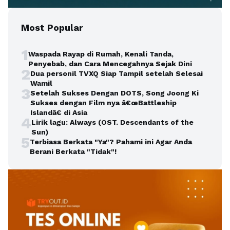
Most Popular
1
Waspada Rayap di Rumah, Kenali Tanda,
Penyebab, dan Cara Mencegahnya Sejak Dini
2
Dua personil TVXQ Siap Tampil setelah Selesai
Wamil
3
Setelah Sukses Dengan DOTS, Song Joong Ki
Sukses dengan Film nya â€œBattleship
Islandâ€ di Asia
4
Lirik lagu: Always (OST. Descendants of the
Sun)
5
Terbiasa Berkata "Ya"? Pahami ini Agar Anda
Berani Berkata "Tidak"!