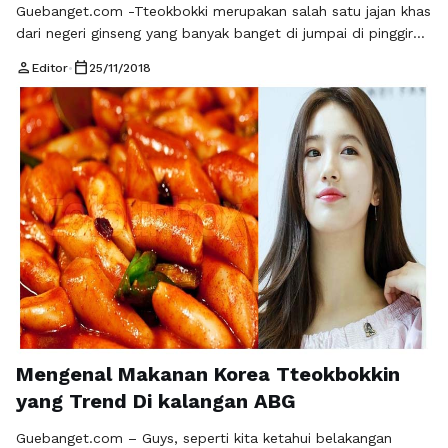
Guebanget.com -Tteokbokki merupakan salah satu jajan khas
dari negeri ginseng yang banyak banget di jumpai di pinggiran
jalan, terutama di Pojangmacha, karena salah satu makanan
person
calendar_today
Editor
•
25/11/2018
khas rakyat. Dan harganya juga lumayan relatif murah, juga
dikemas dengan sangat pedas sesuai banget dengan selera
orang Korea terutama anak muda nya. Dan saat ini pun
makan tersebut juga …
Baca Selengkapnya
Mengenal Makanan Korea Tteokbokkin
yang Trend Di kalangan ABG
Guebanget.com – Guys, seperti kita ketahui belakangan