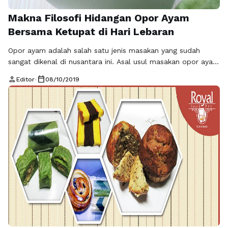
Makna Filosofi Hidangan Opor Ayam
Bersama Ketupat di Hari Lebaran
Opor ayam adalah salah satu jenis masakan yang sudah
sangat dikenal di nusantara ini. Asal usul masakan opor ayam
diklaim berasal dari daerah dengan adat serta budaya Jawa
person
calendar_today
Editor
•
08/10/2019
yaitu di Jawa Tengah dan Jawa Timur. Meskipun hingga saat
ini tidak ada satupun dari peneliti kuliner yang dapat
menjelaskan opor ayam tersebut berasal dari mana dan …
Baca Selengkapnya