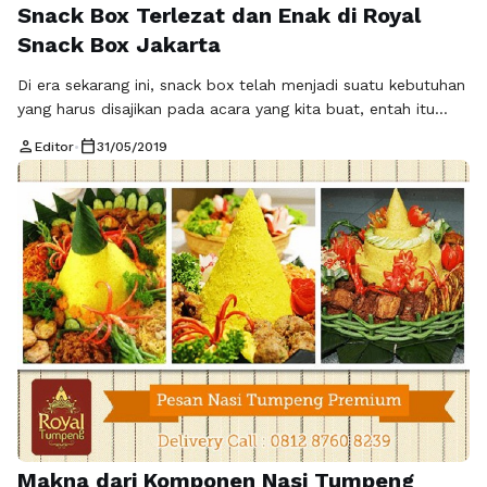
Snack Box Terlezat dan Enak di Royal
Snack Box Jakarta
Di era sekarang ini, snack box telah menjadi suatu kebutuhan
yang harus disajikan pada acara yang kita buat, entah itu
untuk acara arisan, pengajian, seminar, ulang tahun, rapat
person
calendar_today
Editor
•
31/05/2019
dan gathering. dan hal ini terkadang membuat bingung
dalam menentukan memilih snack yang cocok dengan acara
dan sesuai dengan budget yang kita sediakan. Dalam
menentukan snack yang …
Baca Selengkapnya
Makna dari Komponen Nasi Tumpeng