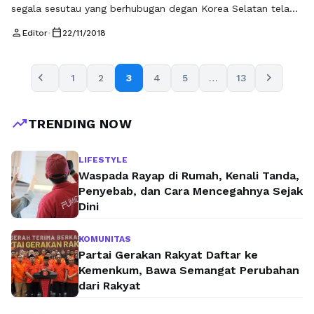
segala sesutau yang berhubugan degan Korea Selatan telah
menjadi trending topik di dunia, terutama di kalangan remaja
person
calendar_today
Editor
•
22/11/2018
atau ABG. Terutama di negara kita sendiri, terbukti setiap
kedatangan artis – artis Korea Selata atau negeri gingseng
selalu di sambut dengan bejibunannya para fans, Kpop atau
chevron_left
chevron_right
1
2
3
4
5
…
13
Kdrama. Mulai dari bandara …
Baca Selengkapnya
trending_up
TRENDING NOW
LIFESTYLE
Waspada Rayap di Rumah, Kenali Tanda,
Penyebab, dan Cara Mencegahnya Sejak
Dini
KOMUNITAS
Partai Gerakan Rakyat Daftar ke
Kemenkum, Bawa Semangat Perubahan
dari Rakyat