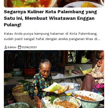
Segarnya Kuliner Kota Palembang yang
Satu Ini, Membuat Wisatawan Enggan
Pulang!
Kalau Anda punya kampung halaman di Kota Palembang,
sudah pasti sangat hafal dengan aneka panganan khas di
sana. Misalnya saja seperti pempek dimana sangat terkenal
person
calendar_today
Editor
•
11/06/2021
sampai ke berbagai daerah Indonesia bahkan ke luar negeri
sekalipun. Yang begitu menarik dari pempek adalah rasa gurih
dengan tekstur kenyal dipadukan dengan saus kuah asam,
manis, namun pedas sehingga …
Baca Selengkapnya