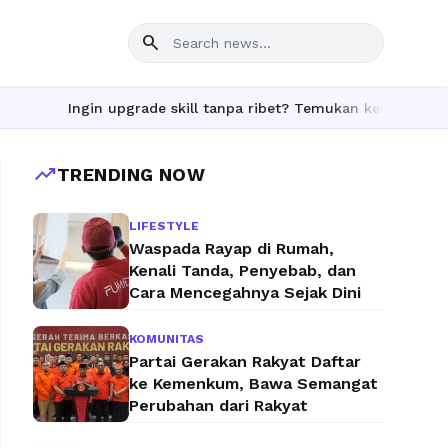
search
Ingin upgrade skill tanpa ribet? Temukan kelas seru dan mate
trending_up
TRENDING NOW
LIFESTYLE
Waspada Rayap di Rumah,
Kenali Tanda, Penyebab, dan
Cara Mencegahnya Sejak Dini
KOMUNITAS
Partai Gerakan Rakyat Daftar
ke Kemenkum, Bawa Semangat
Perubahan dari Rakyat