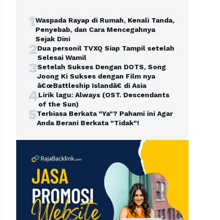
1
Waspada Rayap di Rumah, Kenali Tanda,
Penyebab, dan Cara Mencegahnya
Sejak Dini
2
Dua personil TVXQ Siap Tampil setelah
Selesai Wamil
3
Setelah Sukses Dengan DOTS, Song
Joong Ki Sukses dengan Film nya
â€œBattleship Islandâ€ di Asia
4
Lirik lagu: Always (OST. Descendants
of the Sun)
5
Terbiasa Berkata "Ya"? Pahami ini Agar
Anda Berani Berkata "Tidak"!