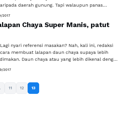
daripada daerah gunung. Tapi walaupun panas
jadi salah satu destinasi wisata kuliner Anda nih
9/2017
n khas apa aja ya yang ada di Cirebon? Yuk intip
alapan Chaya Super Manis, patut
kanan lezat yang sayang …
Baca Selengkapnya
agi nyari referensi masakan? Nah, kali ini, redaksi
cara membuat lalapan daun chaya supaya lebih
 dimakan. Daun chaya atau yang lebih dikenal dengan
 tersebar di daerah Jawa Barat, terutama di selatan
9/2017
 Cekidot, langsung saja di cek berikut bahan-bahan
 pembuatannya, Bahan-bahan 30 pucuk daun chaya
ngkapnya
…
11
12
13