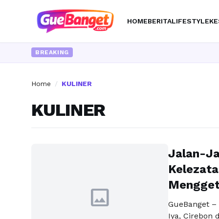
HOME
BERITA
LIFESTYLE
KE
BREAKING
Home
/
KULINER
KULINER
Jalan-J
Kelezata
Mengget
image
GueBanget – 
Iya, Cirebon 