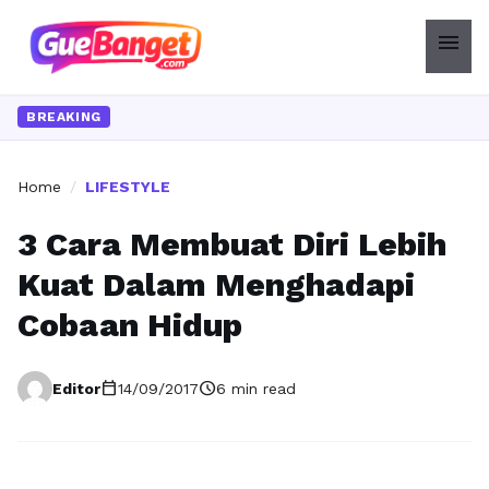
menu
BREAKING
Home
/
LIFESTYLE
3 Cara Membuat Diri Lebih
Kuat Dalam Menghadapi
Cobaan Hidup
calendar_today
schedule
Editor
14/09/2017
6 min read