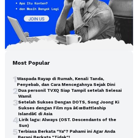
Most Popular
1
Waspada Rayap di Rumah, Kenali Tanda,
Penyebab, dan Cara Mencegahnya Sejak Dini
2
Dua personil TVXQ Siap Tampil setelah Selesai
Wamil
3
Setelah Sukses Dengan DOTS, Song Joong Ki
Sukses dengan Film nya â€œBattleship
Islandâ€ di Asia
4
Lirik lagu: Always (OST. Descendants of the
Sun)
5
Terbiasa Berkata "Ya"? Pahami ini Agar Anda
Berani Berkata "Tidak"!