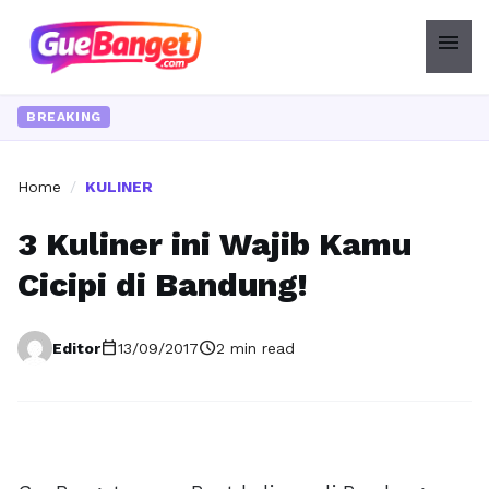
menu
BREAKING
Home
/
KULINER
3 Kuliner ini Wajib Kamu
Cicipi di Bandung!
calendar_today
schedule
Editor
13/09/2017
2 min read