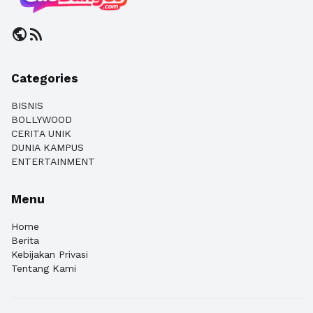
public
rss_feed
Categories
BISNIS
BOLLYWOOD
CERITA UNIK
DUNIA KAMPUS
ENTERTAINMENT
Menu
Home
Berita
Kebijakan Privasi
Tentang Kami