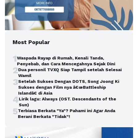
Most Popular
1
Waspada Rayap di Rumah, Kenali Tanda,
Penyebab, dan Cara Mencegahnya Sejak Dini
2
Dua personil TVXQ Siap Tampil setelah Selesai
Wamil
3
Setelah Sukses Dengan DOTS, Song Joong Ki
Sukses dengan Film nya â€œBattleship
Islandâ€ di Asia
4
Lirik lagu: Always (OST. Descendants of the
Sun)
5
Terbiasa Berkata "Ya"? Pahami ini Agar Anda
Berani Berkata "Tidak"!