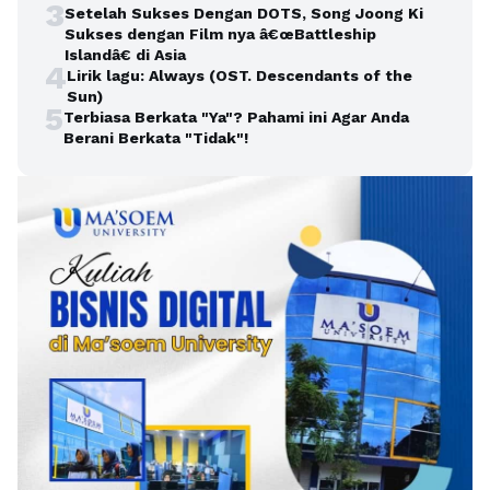
3
Setelah Sukses Dengan DOTS, Song Joong Ki
Sukses dengan Film nya â€œBattleship
Islandâ€ di Asia
4
Lirik lagu: Always (OST. Descendants of the
Sun)
5
Terbiasa Berkata "Ya"? Pahami ini Agar Anda
Berani Berkata "Tidak"!