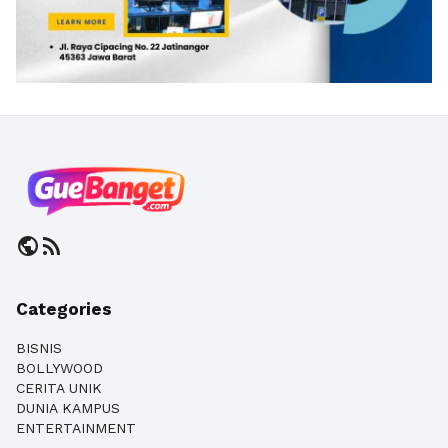
public
rss_feed
Categories
BISNIS
BOLLYWOOD
CERITA UNIK
DUNIA KAMPUS
ENTERTAINMENT