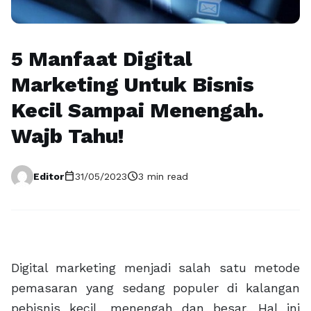
5 Manfaat Digital
Marketing Untuk Bisnis
Kecil Sampai Menengah.
Wajb Tahu!
calendar_today
schedule
Editor
31/05/2023
3 min read
Digital marketing menjadi salah satu metode
pemasaran yang sedang populer di kalangan
pebisnis kecil, menengah dan besar. Hal ini