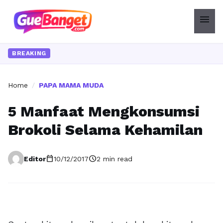
menu
BREAKING
Home
/
PAPA MAMA MUDA
5 Manfaat Mengkonsumsi
Brokoli Selama Kehamilan
calendar_today
schedule
Editor
10/12/2017
2 min read