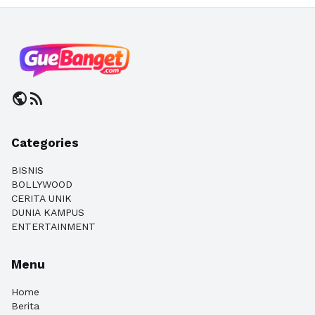
public
rss_feed
Categories
BISNIS
BOLLYWOOD
CERITA UNIK
DUNIA KAMPUS
ENTERTAINMENT
Menu
Home
Berita