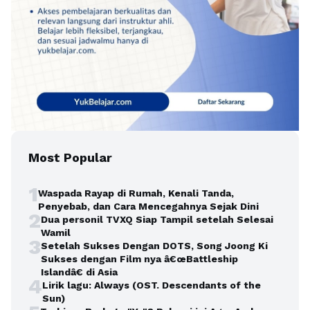
Most Popular
1
Waspada Rayap di Rumah, Kenali Tanda,
Penyebab, dan Cara Mencegahnya Sejak Dini
2
Dua personil TVXQ Siap Tampil setelah Selesai
Wamil
3
Setelah Sukses Dengan DOTS, Song Joong Ki
Sukses dengan Film nya â€œBattleship
Islandâ€ di Asia
4
Lirik lagu: Always (OST. Descendants of the
Sun)