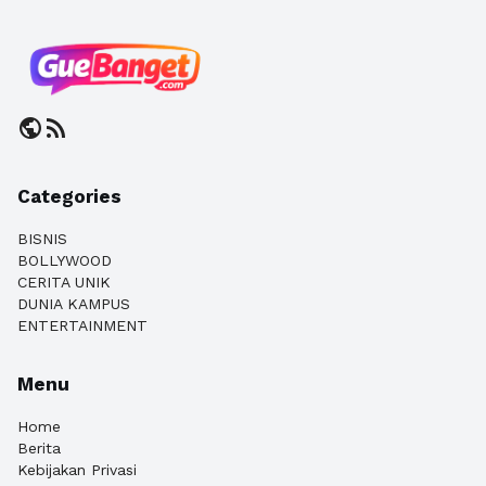
public
rss_feed
Categories
BISNIS
BOLLYWOOD
CERITA UNIK
DUNIA KAMPUS
ENTERTAINMENT
Menu
Home
Berita
Kebijakan Privasi