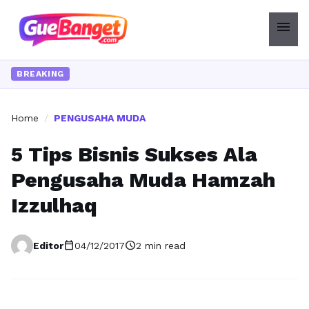
menu
BREAKING
Home
/
PENGUSAHA MUDA
5 Tips Bisnis Sukses Ala
Pengusaha Muda Hamzah
Izzulhaq
calendar_today
schedule
Editor
04/12/2017
2 min read