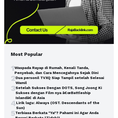
Most Popular
1
Waspada Rayap di Rumah, Kenali Tanda,
Penyebab, dan Cara Mencegahnya Sejak Dini
2
Dua personil TVXQ Siap Tampil setelah Selesai
Wamil
3
Setelah Sukses Dengan DOTS, Song Joong Ki
Sukses dengan Film nya â€œBattleship
Islandâ€ di Asia
4
Lirik lagu: Always (OST. Descendants of the
Sun)
5
Terbiasa Berkata "Ya"? Pahami ini Agar Anda
Berani Berkata "Tidak"!