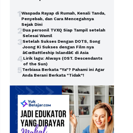
1
Waspada Rayap di Rumah, Kenali Tanda,
Penyebab, dan Cara Mencegahnya
Sejak Dini
2
Dua personil TVXQ Siap Tampil setelah
Selesai Wamil
3
Setelah Sukses Dengan DOTS, Song
Joong Ki Sukses dengan Film nya
â€œBattleship Islandâ€ di Asia
4
Lirik lagu: Always (OST. Descendants
of the Sun)
5
Terbiasa Berkata "Ya"? Pahami ini Agar
Anda Berani Berkata "Tidak"!