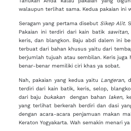
Tahukah Anda kalau pakaian yang digu
walaupun terlihat sama. Kedua pakaian ini wa
Seragam yang pertama disebut
Sikep Alit
. 
Pakaian ini terdiri dari kain batik
sawitan
,
keris, dan blangkon. Baju abdi dalem ini 
terbuat dari bahan khusus yaitu dari temb
berjumlah tujuah atau sembilan. Keris juga
benar-benar memiliki ciri khas ya sobat.
Nah, pakaian yang kedua yaitu
Langeran
, 
terdiri dari kain batik, keris, selop, blan
dari baju
bukakan
dengan bahan
laken
, k
yang terlihat berkerah berdiri dan dasi y
dengan acara-acara penjamuan makan m
Keraton Yogyakarta. Wah semakin menari ya