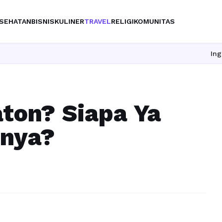
SEHATAN
BISNIS
KULINER
TRAVEL
RELIGI
KOMUNITAS
Ingin upgrade 
ton? Siapa Ya
rnya?