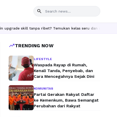
search
skill tanpa ribet? Temukan kelas seru dan materi lengkap hanya 
trending_up
TRENDING NOW
LIFESTYLE
Waspada Rayap di Rumah,
Kenali Tanda, Penyebab, dan
Cara Mencegahnya Sejak Dini
KOMUNITAS
Partai Gerakan Rakyat Daftar
ke Kemenkum, Bawa Semangat
Perubahan dari Rakyat