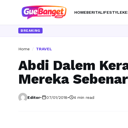
HOME
BERITA
LIFESTYLE
KE
BREAKING
Home
/
TRAVEL
Abdi Dalem Kera
Mereka Sebena
calendar_today
schedule
Editor
•
07/01/2018
•
4 min read