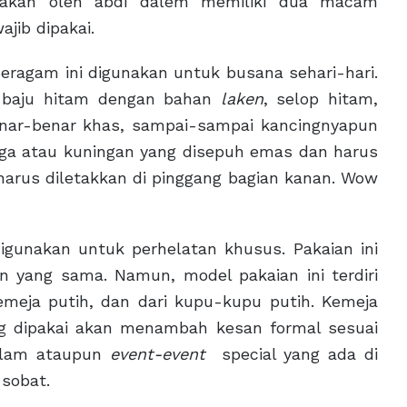
nakan oleh abdi dalem memiliki dua macam
jib dipakai.
Seragam ini digunakan untuk busana sehari-hari.
 baju hitam dengan bahan
laken
, selop hitam,
benar-benar khas, sampai-sampai kancingnyapun
aga atau kuningan yang disepuh emas dan harus
 harus diletakkan di pinggang bagian kanan. Wow
digunakan untuk perhelatan khusus. Pakaian ini
gkon yang sama. Namun, model pakaian ini terdiri
emeja putih, dan dari kupu-kupu putih. Kemeja
ang dipakai akan menambah kesan formal sesuai
alam ataupun
event-event
special yang ada di
 sobat.