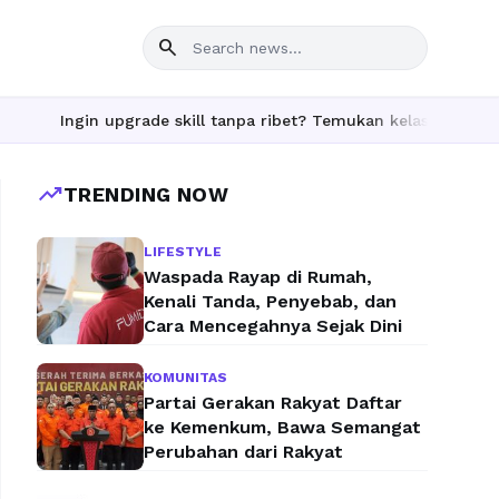
search
Ingin upgrade skill tanpa ribet? Temukan kelas seru dan materi 
trending_up
TRENDING NOW
LIFESTYLE
Waspada Rayap di Rumah,
Kenali Tanda, Penyebab, dan
Cara Mencegahnya Sejak Dini
KOMUNITAS
Partai Gerakan Rakyat Daftar
ke Kemenkum, Bawa Semangat
Perubahan dari Rakyat