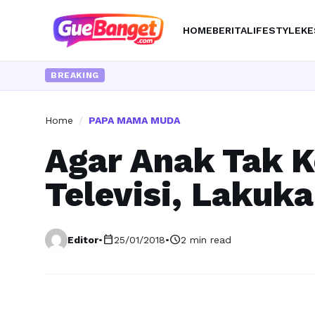
HOME
BERITA
LIFESTYLE
KE
BREAKING
Home
/
PAPA MAMA MUDA
Agar Anak Tak 
Televisi, Lakukan
calendar_today
schedule
Editor
•
25/01/2018
•
2 min read