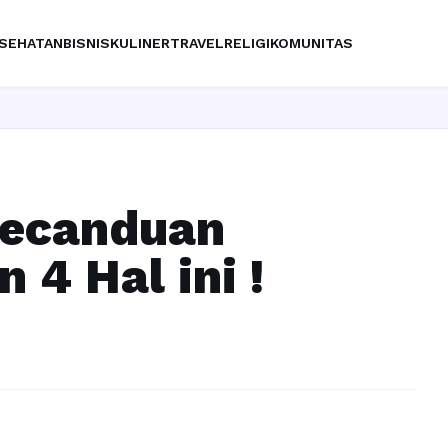
SEHATAN
BISNIS
KULINER
TRAVEL
RELIGI
KOMUNITAS
Kecanduan
 4 Hal ini !