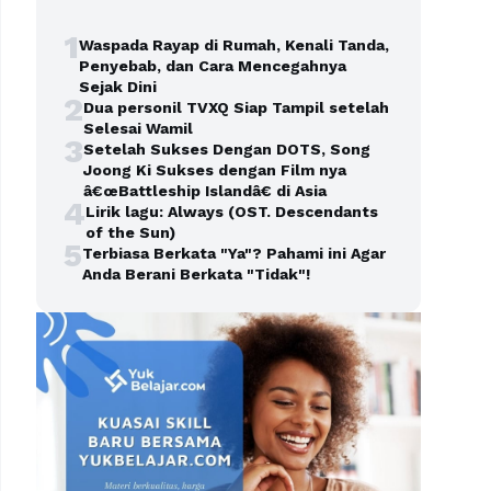
1
Waspada Rayap di Rumah, Kenali Tanda,
Penyebab, dan Cara Mencegahnya
Sejak Dini
2
Dua personil TVXQ Siap Tampil setelah
Selesai Wamil
3
Setelah Sukses Dengan DOTS, Song
Joong Ki Sukses dengan Film nya
â€œBattleship Islandâ€ di Asia
4
Lirik lagu: Always (OST. Descendants
of the Sun)
5
Terbiasa Berkata "Ya"? Pahami ini Agar
Anda Berani Berkata "Tidak"!