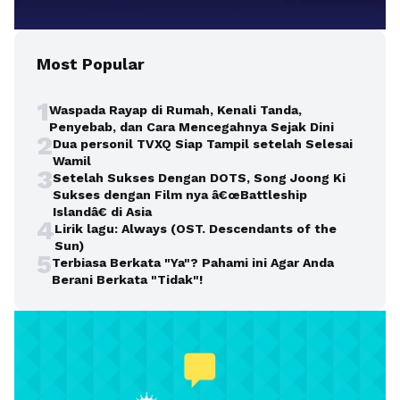
Most Popular
1
Waspada Rayap di Rumah, Kenali Tanda,
Penyebab, dan Cara Mencegahnya Sejak Dini
2
Dua personil TVXQ Siap Tampil setelah Selesai
Wamil
3
Setelah Sukses Dengan DOTS, Song Joong Ki
Sukses dengan Film nya â€œBattleship
Islandâ€ di Asia
4
Lirik lagu: Always (OST. Descendants of the
Sun)
5
Terbiasa Berkata "Ya"? Pahami ini Agar Anda
Berani Berkata "Tidak"!