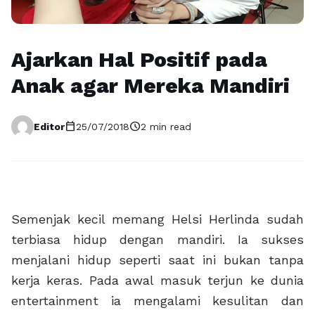
Ajarkan Hal Positif pada
Anak agar Mereka Mandiri
calendar_today
schedule
Editor
25/07/2018
2 min read
Semenjak kecil memang Helsi Herlinda sudah
terbiasa hidup dengan mandiri. Ia sukses
menjalani hidup seperti saat ini bukan tanpa
kerja keras. Pada awal masuk terjun ke dunia
entertainment ia mengalami kesulitan dan