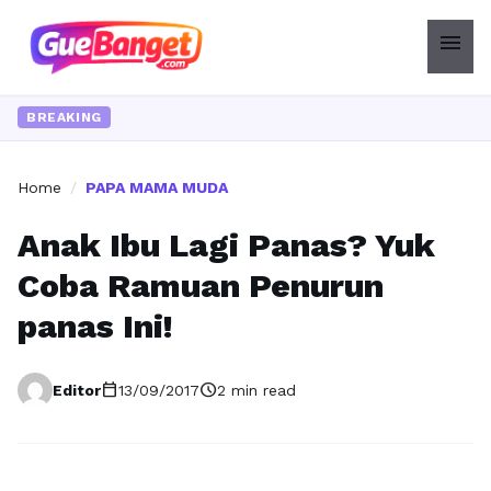
menu
BREAKING
Home
/
PAPA MAMA MUDA
Anak Ibu Lagi Panas? Yuk
Coba Ramuan Penurun
panas Ini!
calendar_today
schedule
Editor
13/09/2017
2 min read