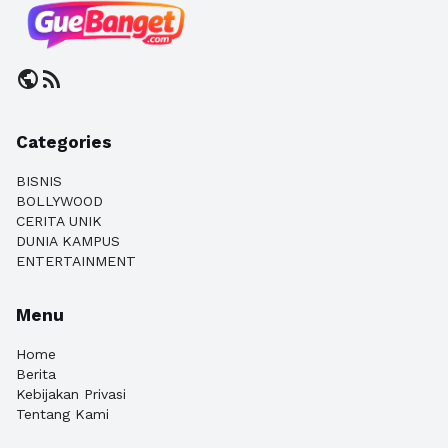
public
rss_feed
Categories
BISNIS
BOLLYWOOD
CERITA UNIK
DUNIA KAMPUS
ENTERTAINMENT
Menu
Home
Berita
Kebijakan Privasi
Tentang Kami