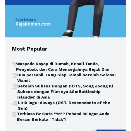
Most Popular
1
Waspada Rayap di Rumah, Kenali Tanda,
Penyebab, dan Cara Mencegahnya Sejak Dini
2
Dua personil TVXQ Siap Tampil setelah Selesai
Wamil
3
Setelah Sukses Dengan DOTS, Song Joong Ki
Sukses dengan Film nya â€œBattleship
Islandâ€ di Asia
4
Lirik lagu: Always (OST. Descendants of the
Sun)
5
Terbiasa Berkata "Ya"? Pahami ini Agar Anda
Berani Berkata "Tidak"!