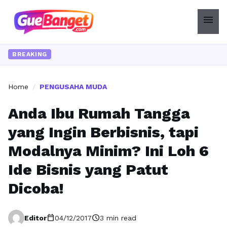
menu
BREAKING
Home
/
PENGUSAHA MUDA
Anda Ibu Rumah Tangga
yang Ingin Berbisnis, tapi
Modalnya Minim? Ini Loh 6
Ide Bisnis yang Patut
Dicoba!
calendar_today
schedule
Editor
04/12/2017
3 min read