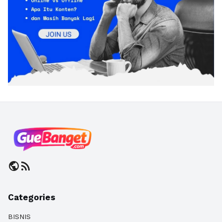
public
rss_feed
Categories
BISNIS