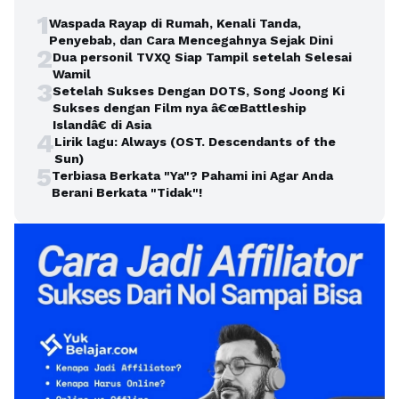
1
Waspada Rayap di Rumah, Kenali Tanda,
Penyebab, dan Cara Mencegahnya Sejak Dini
2
Dua personil TVXQ Siap Tampil setelah Selesai
Wamil
3
Setelah Sukses Dengan DOTS, Song Joong Ki
Sukses dengan Film nya â€œBattleship
Islandâ€ di Asia
4
Lirik lagu: Always (OST. Descendants of the
Sun)
5
Terbiasa Berkata "Ya"? Pahami ini Agar Anda
Berani Berkata "Tidak"!