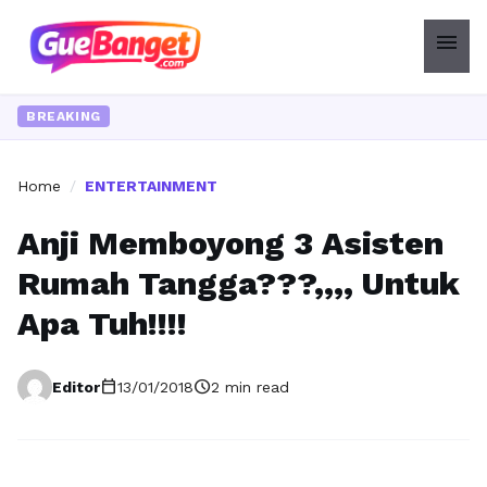
menu
BREAKING
Home
/
ENTERTAINMENT
Anji Memboyong 3 Asisten
Rumah Tangga???,,,, Untuk
Apa Tuh!!!!
calendar_today
schedule
Editor
13/01/2018
2 min read