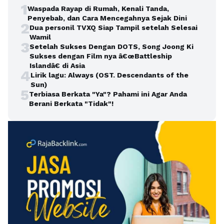
1
Waspada Rayap di Rumah, Kenali Tanda,
Penyebab, dan Cara Mencegahnya Sejak Dini
2
Dua personil TVXQ Siap Tampil setelah Selesai
Wamil
3
Setelah Sukses Dengan DOTS, Song Joong Ki
Sukses dengan Film nya â€œBattleship
Islandâ€ di Asia
4
Lirik lagu: Always (OST. Descendants of the
Sun)
5
Terbiasa Berkata "Ya"? Pahami ini Agar Anda
Berani Berkata "Tidak"!