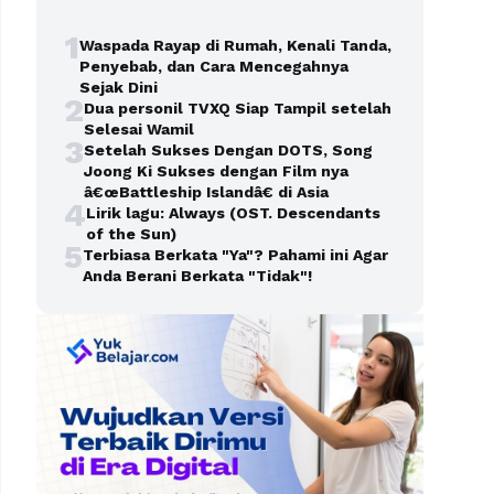
1
Waspada Rayap di Rumah, Kenali Tanda,
Penyebab, dan Cara Mencegahnya
Sejak Dini
2
Dua personil TVXQ Siap Tampil setelah
Selesai Wamil
3
Setelah Sukses Dengan DOTS, Song
Joong Ki Sukses dengan Film nya
â€œBattleship Islandâ€ di Asia
4
Lirik lagu: Always (OST. Descendants
of the Sun)
5
Terbiasa Berkata "Ya"? Pahami ini Agar
Anda Berani Berkata "Tidak"!