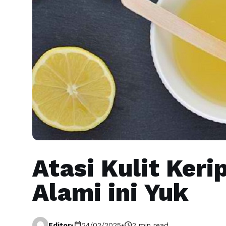
Atasi Kulit Ker
Alami ini Yuk
calendar_today
schedule
Editor
•
24/02/2025
•
2 min read