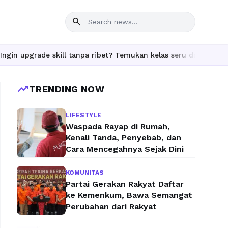
search
ade skill tanpa ribet? Temukan kelas seru dan materi lengkap han
trending_up
TRENDING NOW
LIFESTYLE
Waspada Rayap di Rumah,
Kenali Tanda, Penyebab, dan
Cara Mencegahnya Sejak Dini
KOMUNITAS
Partai Gerakan Rakyat Daftar
ke Kemenkum, Bawa Semangat
Perubahan dari Rakyat