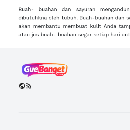
Buah- buahan dan sayuran mengandung
dibutuhkna oleh tubuh. Buah-buahan dan s
akan membantu membuat kulit Anda tampa
atau jus buah- buahan segar setiap hari un
public
rss_feed