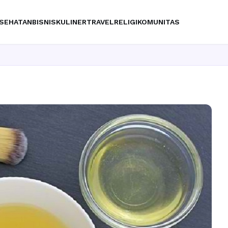
SEHATAN
BISNIS
KULINER
TRAVEL
RELIGI
KOMUNITAS
Ingin upgr