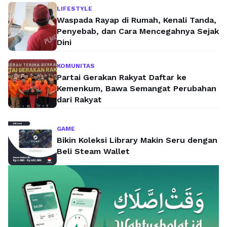
LIFESTYLE
Waspada Rayap di Rumah, Kenali Tanda,
Penyebab, dan Cara Mencegahnya Sejak
Dini
KOMUNITAS
Partai Gerakan Rakyat Daftar ke
Kemenkum, Bawa Semangat Perubahan
dari Rakyat
GAME
Bikin Koleksi Library Makin Seru dengan
Beli Steam Wallet