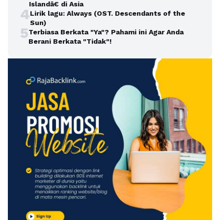
Islandâ€ di Asia
4
Lirik lagu: Always (OST. Descendants of the
Sun)
5
Terbiasa Berkata "Ya"? Pahami ini Agar Anda
Berani Berkata "Tidak"!