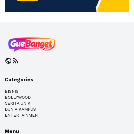
public
rss_feed
Categories
BISNIS
BOLLYWOOD
CERITA UNIK
DUNIA KAMPUS
ENTERTAINMENT
Menu