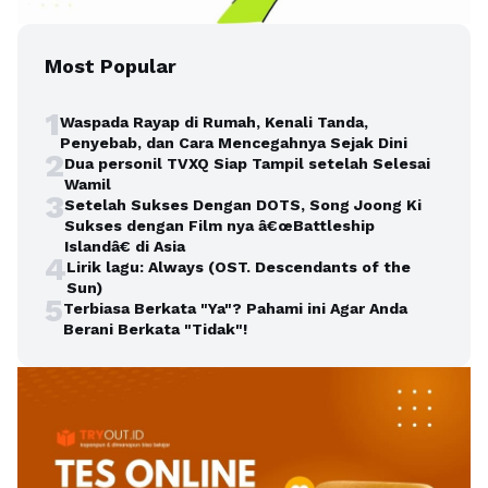
Most Popular
1
Waspada Rayap di Rumah, Kenali Tanda,
Penyebab, dan Cara Mencegahnya Sejak Dini
2
Dua personil TVXQ Siap Tampil setelah Selesai
Wamil
3
Setelah Sukses Dengan DOTS, Song Joong Ki
Sukses dengan Film nya â€œBattleship
Islandâ€ di Asia
4
Lirik lagu: Always (OST. Descendants of the
Sun)
5
Terbiasa Berkata "Ya"? Pahami ini Agar Anda
Berani Berkata "Tidak"!