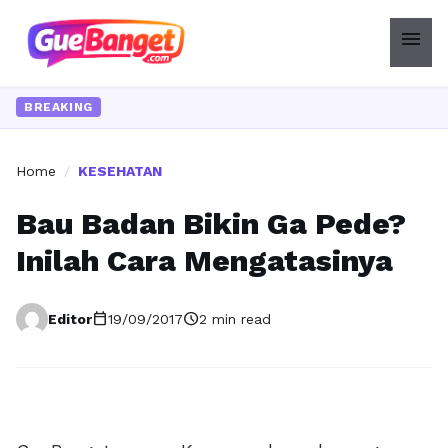
menu
BREAKING
Home
/
KESEHATAN
Bau Badan Bikin Ga Pede?
Inilah Cara Mengatasinya
calendar_today
schedule
Editor
19/09/2017
2 min read