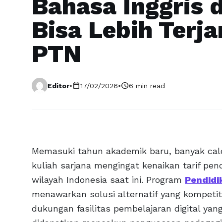
Bahasa Inggris
Bisa Lebih Terj
PTN
calendar_today
schedule
Editor
•
17/02/2026
•
6 min read
Memasuki tahun akademik baru, banyak cal
kuliah sarjana mengingat kenaikan tarif pendi
wilayah Indonesia saat ini. Program
Pendidi
menawarkan solusi alternatif yang kompetit
dukungan fasilitas pembelajaran digital y