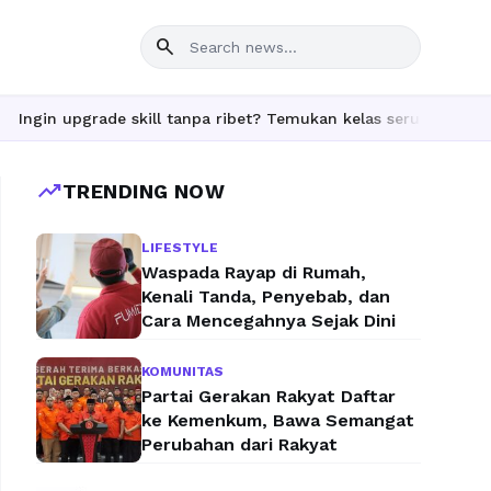
search
de skill tanpa ribet? Temukan kelas seru dan materi lengkap han
trending_up
TRENDING NOW
LIFESTYLE
Waspada Rayap di Rumah,
Kenali Tanda, Penyebab, dan
Cara Mencegahnya Sejak Dini
KOMUNITAS
Partai Gerakan Rakyat Daftar
ke Kemenkum, Bawa Semangat
Perubahan dari Rakyat