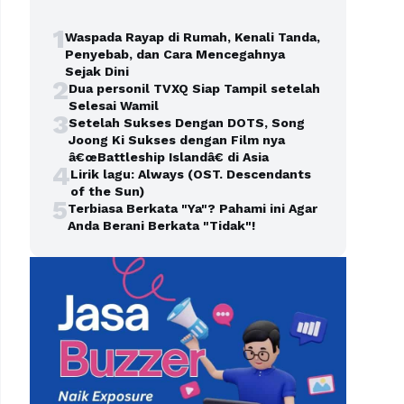
1
Waspada Rayap di Rumah, Kenali Tanda,
Penyebab, dan Cara Mencegahnya
Sejak Dini
2
Dua personil TVXQ Siap Tampil setelah
Selesai Wamil
3
Setelah Sukses Dengan DOTS, Song
Joong Ki Sukses dengan Film nya
â€œBattleship Islandâ€ di Asia
4
Lirik lagu: Always (OST. Descendants
of the Sun)
5
Terbiasa Berkata "Ya"? Pahami ini Agar
Anda Berani Berkata "Tidak"!