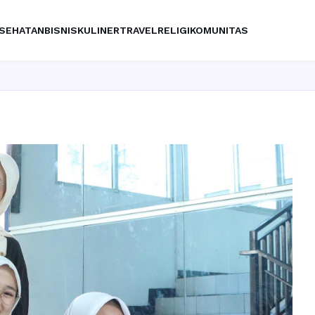
SEHATAN
BISNIS
KULINER
TRAVEL
RELIGI
KOMUNITAS
Ingin upgra