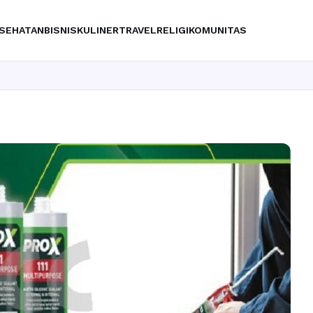
SEHATAN
BISNIS
KULINER
TRAVEL
RELIGI
KOMUNITAS
Ingin upgrad