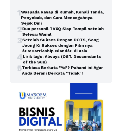
1
Waspada Rayap di Rumah, Kenali Tanda,
Penyebab, dan Cara Mencegahnya
Sejak Dini
2
Dua personil TVXQ Siap Tampil setelah
Selesai Wamil
3
Setelah Sukses Dengan DOTS, Song
Joong Ki Sukses dengan Film nya
â€œBattleship Islandâ€ di Asia
4
Lirik lagu: Always (OST. Descendants
of the Sun)
5
Terbiasa Berkata "Ya"? Pahami ini Agar
Anda Berani Berkata "Tidak"!