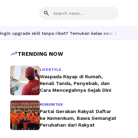
search
e skill tanpa ribet? Temukan kelas seru dan materi lengkap hany
trending_up
TRENDING NOW
LIFESTYLE
Waspada Rayap di Rumah,
Kenali Tanda, Penyebab, dan
Cara Mencegahnya Sejak Dini
KOMUNITAS
Partai Gerakan Rakyat Daftar
ke Kemenkum, Bawa Semangat
Perubahan dari Rakyat