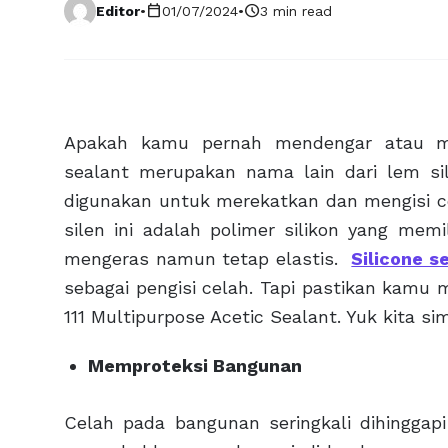
calendar_today
schedule
Editor
•
01/07/2024
•
3 min read
Apakah kamu pernah mendengar atau m
sealant merupakan nama lain dari lem sil
digunakan untuk merekatkan dan mengisi ce
silen ini adalah polimer silikon yang memi
mengeras namun tetap elastis.
Silicone s
sebagai pengisi celah. Tapi pastikan kamu 
111 Multipurpose Acetic Sealant. Yuk kita s
Memproteksi Bangunan
Celah pada bangunan seringkali dihinggapi