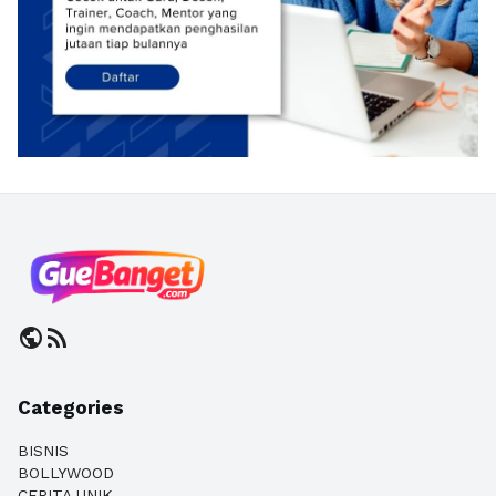
public
rss_feed
Categories
BISNIS
BOLLYWOOD
CERITA UNIK