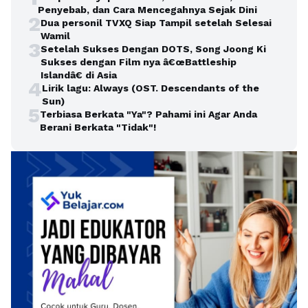
Penyebab, dan Cara Mencegahnya Sejak Dini
2
Dua personil TVXQ Siap Tampil setelah Selesai
Wamil
3
Setelah Sukses Dengan DOTS, Song Joong Ki
Sukses dengan Film nya â€œBattleship
Islandâ€ di Asia
4
Lirik lagu: Always (OST. Descendants of the
Sun)
5
Terbiasa Berkata "Ya"? Pahami ini Agar Anda
Berani Berkata "Tidak"!