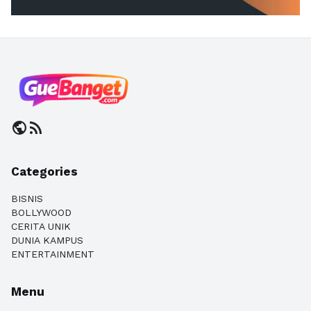
public
rss_feed
Categories
BISNIS
BOLLYWOOD
CERITA UNIK
DUNIA KAMPUS
ENTERTAINMENT
Menu