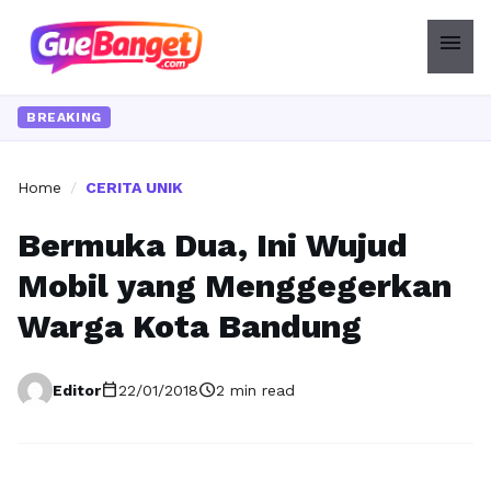
menu
BREAKING
Home
/
CERITA UNIK
Bermuka Dua, Ini Wujud
Mobil yang Menggegerkan
Warga Kota Bandung
calendar_today
schedule
Editor
22/01/2018
2 min read