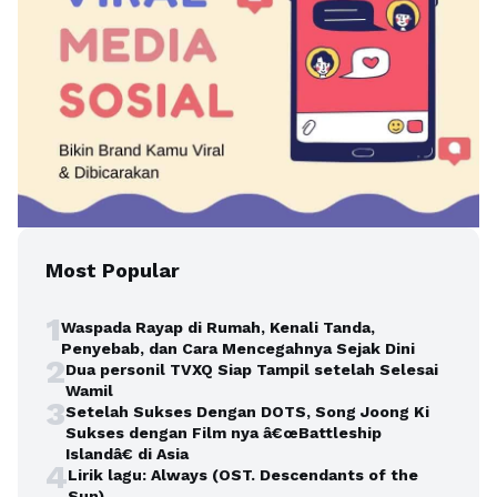
Most Popular
1
Waspada Rayap di Rumah, Kenali Tanda,
Penyebab, dan Cara Mencegahnya Sejak Dini
2
Dua personil TVXQ Siap Tampil setelah Selesai
Wamil
3
Setelah Sukses Dengan DOTS, Song Joong Ki
Sukses dengan Film nya â€œBattleship
Islandâ€ di Asia
4
Lirik lagu: Always (OST. Descendants of the
Sun)