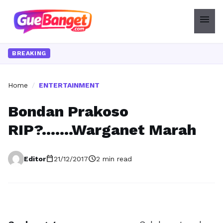
menu
BREAKING
Home
/
ENTERTAINMENT
Bondan Prakoso
RIP?…….Warganet Marah
calendar_today
schedule
Editor
21/12/2017
2 min read