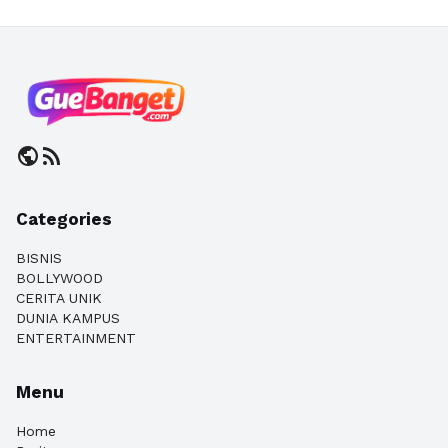
public
rss_feed
Categories
BISNIS
BOLLYWOOD
CERITA UNIK
DUNIA KAMPUS
ENTERTAINMENT
Menu
Home