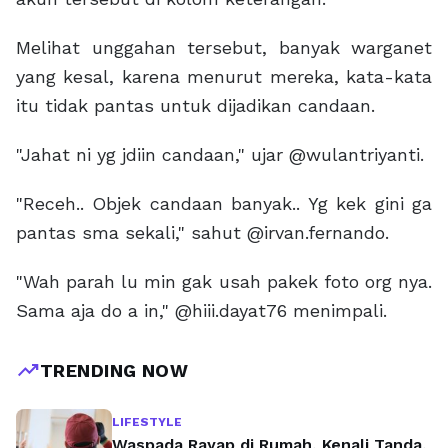
Melihat unggahan tersebut, banyak warganet
yang kesal, karena menurut mereka, kata-kata
itu tidak pantas untuk dijadikan candaan.
"Jahat ni yg jdiin candaan," ujar @wulantriyanti.
"Receh.. Objek candaan banyak.. Yg kek gini ga
pantas sma sekali," sahut @irvan.fernando.
"Wah parah lu min gak usah pakek foto org nya.
Sama aja do a in," @hiii.dayat76 menimpali.
trending_up
TRENDING NOW
LIFESTYLE
Waspada Rayap di Rumah, Kenali Tanda,