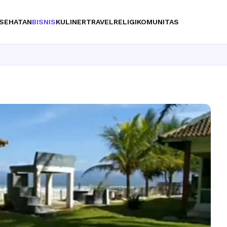
SEHATAN
BISNIS
KULINER
TRAVEL
RELIGI
KOMUNITAS
Ingin 