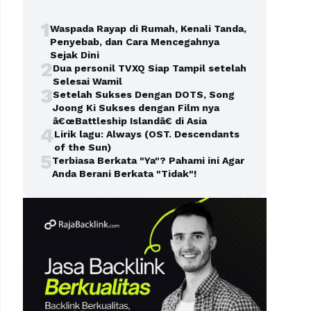
1
Waspada Rayap di Rumah, Kenali Tanda,
Penyebab, dan Cara Mencegahnya
Sejak Dini
2
Dua personil TVXQ Siap Tampil setelah
Selesai Wamil
3
Setelah Sukses Dengan DOTS, Song
Joong Ki Sukses dengan Film nya
â€œBattleship Islandâ€ di Asia
4
Lirik lagu: Always (OST. Descendants
of the Sun)
5
Terbiasa Berkata "Ya"? Pahami ini Agar
Anda Berani Berkata "Tidak"!