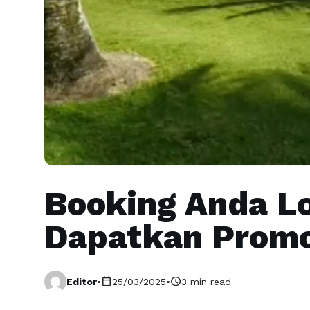
Booking Anda L
Dapatkan Promo
calendar_today
schedule
Editor
•
25/03/2025
•
3 min read