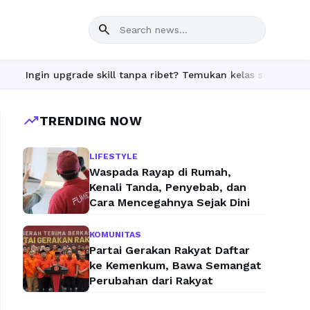
search
upgrade skill tanpa ribet? Temukan kelas seru dan materi lengka
trending_up
TRENDING NOW
LIFESTYLE
Waspada Rayap di Rumah,
Kenali Tanda, Penyebab, dan
Cara Mencegahnya Sejak Dini
KOMUNITAS
Partai Gerakan Rakyat Daftar
ke Kemenkum, Bawa Semangat
Perubahan dari Rakyat