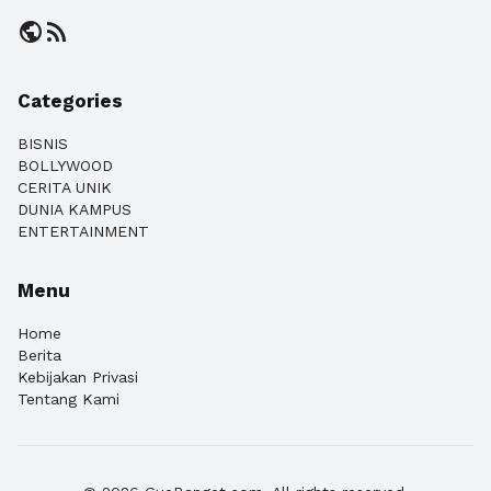
public
rss_feed
Categories
BISNIS
BOLLYWOOD
CERITA UNIK
DUNIA KAMPUS
ENTERTAINMENT
Menu
Home
Berita
Kebijakan Privasi
Tentang Kami