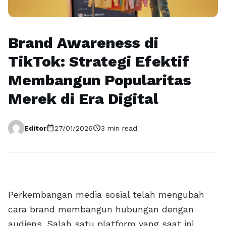
Brand Awareness di
TikTok: Strategi Efektif
Membangun Popularitas
Merek di Era Digital
calendar_today
schedule
Editor
27/01/2026
3 min read
Perkembangan media sosial telah mengubah
cara brand membangun hubungan dengan
audiens. Salah satu platform yang saat ini