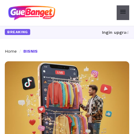
menu
Ingin upgrade skill tanpa
BREAKING
Home
/
BISNIS