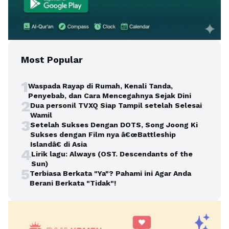
Most Popular
1
Waspada Rayap di Rumah, Kenali Tanda,
Penyebab, dan Cara Mencegahnya Sejak Dini
2
Dua personil TVXQ Siap Tampil setelah Selesai
Wamil
3
Setelah Sukses Dengan DOTS, Song Joong Ki
Sukses dengan Film nya â€œBattleship
Islandâ€ di Asia
4
Lirik lagu: Always (OST. Descendants of the
Sun)
5
Terbiasa Berkata "Ya"? Pahami ini Agar Anda
Berani Berkata "Tidak"!