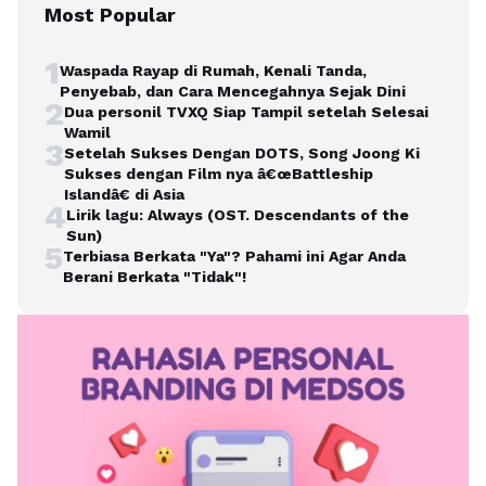
Most Popular
1
Waspada Rayap di Rumah, Kenali Tanda,
Penyebab, dan Cara Mencegahnya Sejak Dini
2
Dua personil TVXQ Siap Tampil setelah Selesai
Wamil
3
Setelah Sukses Dengan DOTS, Song Joong Ki
Sukses dengan Film nya â€œBattleship
Islandâ€ di Asia
4
Lirik lagu: Always (OST. Descendants of the
Sun)
5
Terbiasa Berkata "Ya"? Pahami ini Agar Anda
Berani Berkata "Tidak"!