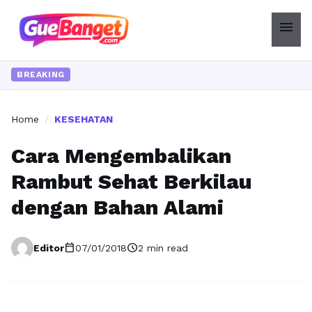
menu
BREAKING
Home
/
KESEHATAN
Cara Mengembalikan
Rambut Sehat Berkilau
dengan Bahan Alami
calendar_today
schedule
Editor
07/01/2018
2 min read