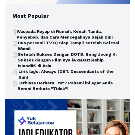
Most Popular
1
Waspada Rayap di Rumah, Kenali Tanda,
Penyebab, dan Cara Mencegahnya Sejak Dini
2
Dua personil TVXQ Siap Tampil setelah Selesai
Wamil
3
Setelah Sukses Dengan DOTS, Song Joong Ki
Sukses dengan Film nya â€œBattleship
Islandâ€ di Asia
4
Lirik lagu: Always (OST. Descendants of the
Sun)
5
Terbiasa Berkata "Ya"? Pahami ini Agar Anda
Berani Berkata "Tidak"!