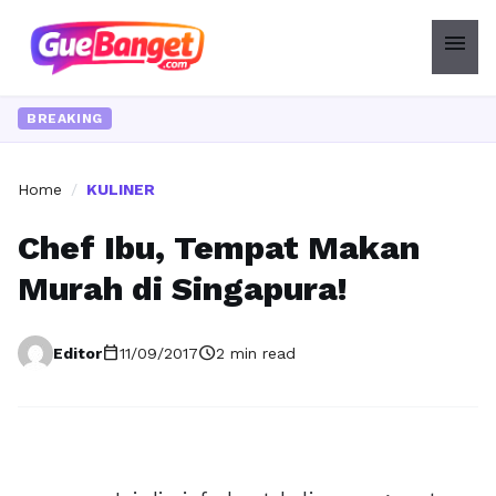
menu
BREAKING
Home
/
KULINER
Chef Ibu, Tempat Makan
Murah di Singapura!
calendar_today
schedule
Editor
11/09/2017
2 min read