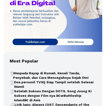
Most Popular
1
Waspada Rayap di Rumah, Kenali Tanda,
Penyebab, dan Cara Mencegahnya Sejak Dini
2
Dua personil TVXQ Siap Tampil setelah Selesai
Wamil
3
Setelah Sukses Dengan DOTS, Song Joong Ki
Sukses dengan Film nya â€œBattleship
Islandâ€ di Asia
4
Lirik lagu: Always (OST. Descendants of the