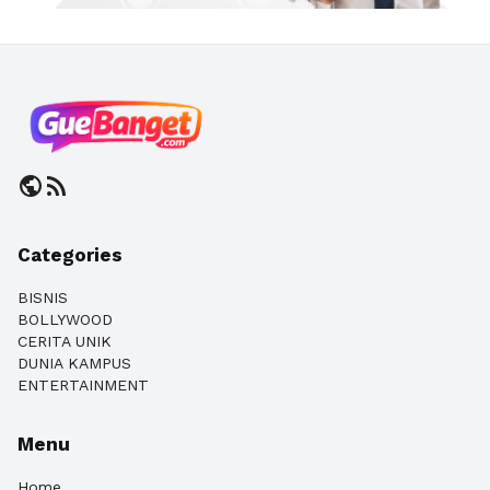
public
rss_feed
Categories
BISNIS
BOLLYWOOD
CERITA UNIK
DUNIA KAMPUS
ENTERTAINMENT
Menu
Home