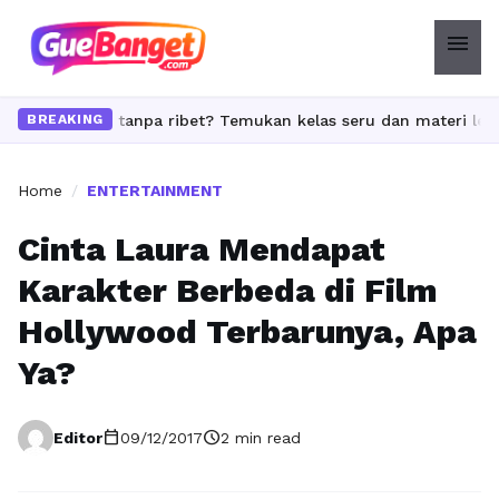
menu
ade skill tanpa ribet? Temukan kelas seru dan materi lengkap han
BREAKING
Home
/
ENTERTAINMENT
Cinta Laura Mendapat
Karakter Berbeda di Film
Hollywood Terbarunya, Apa
Ya?
calendar_today
schedule
Editor
09/12/2017
2 min read