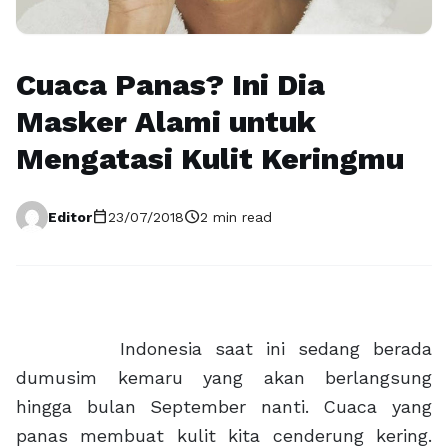
Cuaca Panas? Ini Dia
Masker Alami untuk
Mengatasi Kulit Keringmu
calendar_today
schedule
Editor
23/07/2018
2 min read
Indonesia saat ini sedang berada
dumusim kemaru yang akan berlangsung
hingga bulan September nanti. Cuaca yang
panas membuat kulit kita cenderung kering.