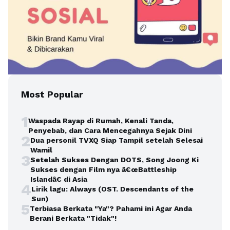
Most Popular
1
Waspada Rayap di Rumah, Kenali Tanda,
Penyebab, dan Cara Mencegahnya Sejak Dini
2
Dua personil TVXQ Siap Tampil setelah Selesai
Wamil
3
Setelah Sukses Dengan DOTS, Song Joong Ki
Sukses dengan Film nya â€œBattleship
Islandâ€ di Asia
4
Lirik lagu: Always (OST. Descendants of the
Sun)
5
Terbiasa Berkata "Ya"? Pahami ini Agar Anda
Berani Berkata "Tidak"!