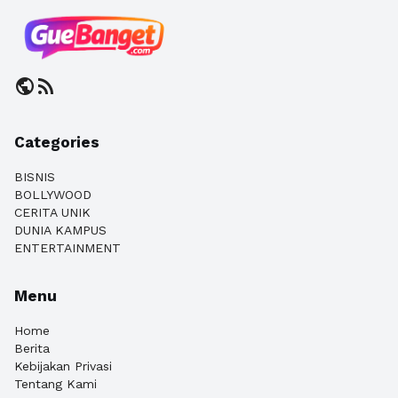
public
rss_feed
Categories
BISNIS
BOLLYWOOD
CERITA UNIK
DUNIA KAMPUS
ENTERTAINMENT
Menu
Home
Berita
Kebijakan Privasi
Tentang Kami