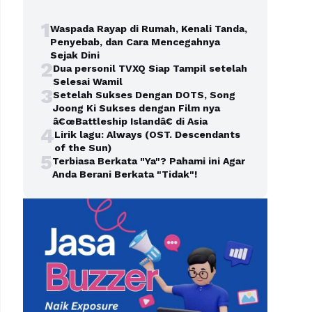
1
Waspada Rayap di Rumah, Kenali Tanda,
Penyebab, dan Cara Mencegahnya
Sejak Dini
2
Dua personil TVXQ Siap Tampil setelah
Selesai Wamil
3
Setelah Sukses Dengan DOTS, Song
Joong Ki Sukses dengan Film nya
â€œBattleship Islandâ€ di Asia
4
Lirik lagu: Always (OST. Descendants
of the Sun)
5
Terbiasa Berkata "Ya"? Pahami ini Agar
Anda Berani Berkata "Tidak"!