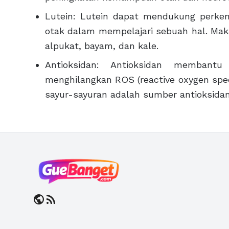
Lutein: Lutein dapat mendukung per
otak dalam mempelajari sebuah hal. Maka
alpukat, bayam, dan kale.
Antioksidan: Antioksidan membant
menghilangkan ROS (reactive oxygen spe
sayur-sayuran adalah sumber antioksidan
public
rss_feed