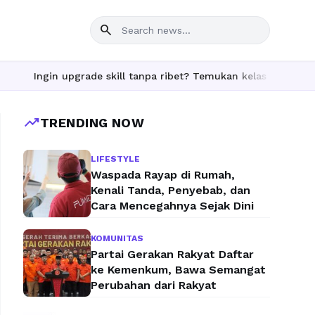
search
upgrade skill tanpa ribet? Temukan kelas seru dan materi lengka
trending_up
TRENDING NOW
LIFESTYLE
Waspada Rayap di Rumah,
Kenali Tanda, Penyebab, dan
Cara Mencegahnya Sejak Dini
KOMUNITAS
Partai Gerakan Rakyat Daftar
ke Kemenkum, Bawa Semangat
Perubahan dari Rakyat