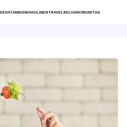
SEHATAN
BISNIS
KULINER
TRAVEL
RELIGI
KOMUNITAS
Ingin 