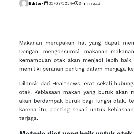
calendar_today
schedule
Editor
•
02/07/2024
•
3 min read
Makanan merupakan hal yang dapat memb
Dengan mengonsumsi makanan-makanan s
kemampuan otak akan menjadi lebih baik.
memiliki peranan penting dalam menjaga ke
Dilansir dari Healtnews, erat sekali hub
otak. Kebiasaan makan yang buruk akan m
akan berdampak buruk bagi fungsi otak, 
karena itu, penting sekali untuk kebiasa
terjaga.
Metode diet yang baik untuk otak