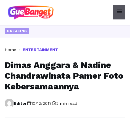
menu
BREAKING
Home
/
ENTERTAINMENT
Dimas Anggara & Nadine
Chandrawinata Pamer Foto
Kebersamaannya
calendar_today
schedule
Editor
10/12/2017
2 min read