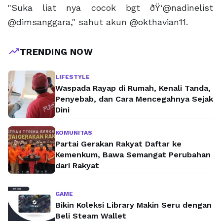
"Suka liat nya cocok bgt ðŸ‘@nadinelist
@dimsanggara," sahut akun @okthavian11.
trending_up
TRENDING NOW
LIFESTYLE
Waspada Rayap di Rumah, Kenali Tanda,
Penyebab, dan Cara Mencegahnya Sejak
Dini
KOMUNITAS
Partai Gerakan Rakyat Daftar ke
Kemenkum, Bawa Semangat Perubahan
dari Rakyat
GAME
Bikin Koleksi Library Makin Seru dengan
Beli Steam Wallet