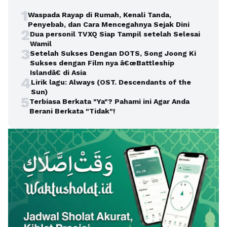
1
Waspada Rayap di Rumah, Kenali Tanda,
Penyebab, dan Cara Mencegahnya Sejak Dini
2
Dua personil TVXQ Siap Tampil setelah Selesai
Wamil
3
Setelah Sukses Dengan DOTS, Song Joong Ki
Sukses dengan Film nya â€œBattleship
Islandâ€ di Asia
4
Lirik lagu: Always (OST. Descendants of the
Sun)
5
Terbiasa Berkata "Ya"? Pahami ini Agar Anda
Berani Berkata "Tidak"!