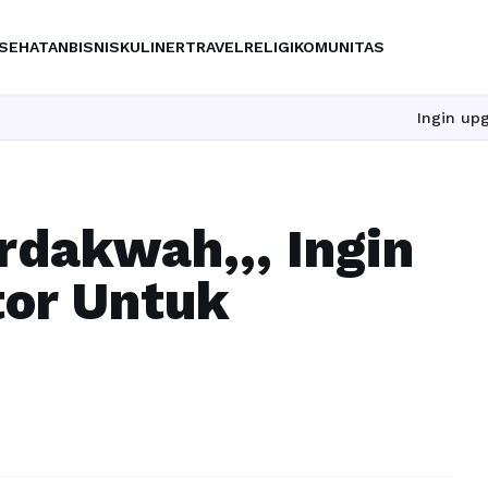
SEHATAN
BISNIS
KULINER
TRAVEL
RELIGI
KOMUNITAS
Ingin upgrade sk
rdakwah,,, Ingin
tor Untuk