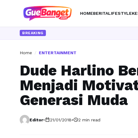
HOME
BERITA
LIFESTYLE
KE
BREAKING
Home
/
ENTERTAINMENT
Dude Harlino Be
Menjadi Motiva
Generasi Muda
calendar_today
schedule
Editor
•
21/01/2018
•
2 min read