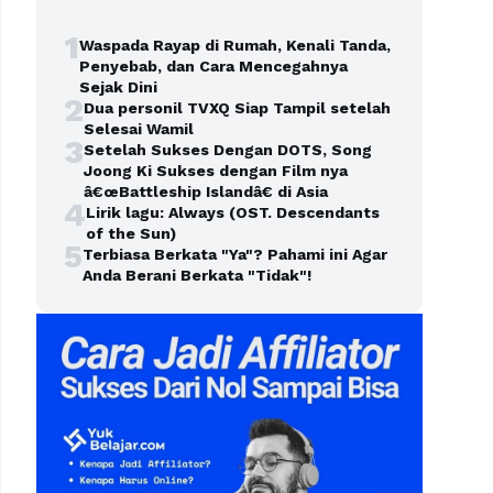
1
Waspada Rayap di Rumah, Kenali Tanda,
Penyebab, dan Cara Mencegahnya
Sejak Dini
2
Dua personil TVXQ Siap Tampil setelah
Selesai Wamil
3
Setelah Sukses Dengan DOTS, Song
Joong Ki Sukses dengan Film nya
â€œBattleship Islandâ€ di Asia
4
Lirik lagu: Always (OST. Descendants
of the Sun)
5
Terbiasa Berkata "Ya"? Pahami ini Agar
Anda Berani Berkata "Tidak"!