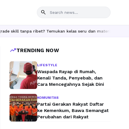
search
ill tanpa ribet? Temukan kelas seru dan materi lengkap hanya di
trending_up
TRENDING NOW
LIFESTYLE
Waspada Rayap di Rumah,
Kenali Tanda, Penyebab, dan
Cara Mencegahnya Sejak Dini
KOMUNITAS
Partai Gerakan Rakyat Daftar
ke Kemenkum, Bawa Semangat
Perubahan dari Rakyat