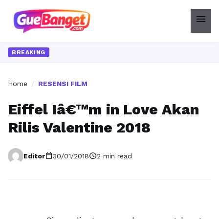
menu
BREAKING
Home
/
RESENSI FILM
Eiffel Iâ€™m in Love Akan
Rilis Valentine 2018
calendar_today
schedule
Editor
30/01/2018
2 min read