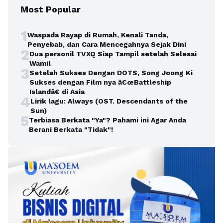
Most Popular
1
Waspada Rayap di Rumah, Kenali Tanda,
Penyebab, dan Cara Mencegahnya Sejak Dini
2
Dua personil TVXQ Siap Tampil setelah Selesai
Wamil
3
Setelah Sukses Dengan DOTS, Song Joong Ki
Sukses dengan Film nya â€œBattleship
Islandâ€ di Asia
4
Lirik lagu: Always (OST. Descendants of the
Sun)
5
Terbiasa Berkata "Ya"? Pahami ini Agar Anda
Berani Berkata "Tidak"!