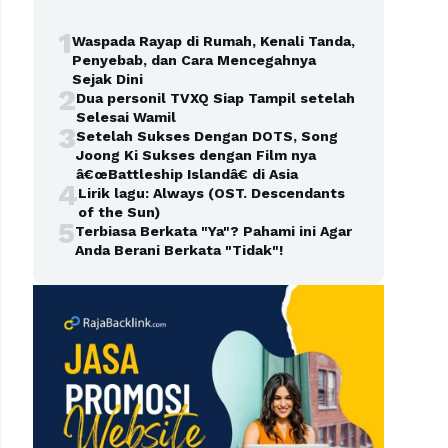
1
Waspada Rayap di Rumah, Kenali Tanda,
Penyebab, dan Cara Mencegahnya
Sejak Dini
2
Dua personil TVXQ Siap Tampil setelah
Selesai Wamil
3
Setelah Sukses Dengan DOTS, Song
Joong Ki Sukses dengan Film nya
â€œBattleship Islandâ€ di Asia
4
Lirik lagu: Always (OST. Descendants
of the Sun)
5
Terbiasa Berkata "Ya"? Pahami ini Agar
Anda Berani Berkata "Tidak"!