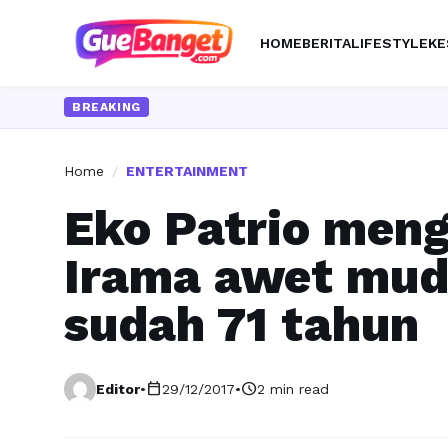
HOME
BERITA
LIFESTYLE
KE
BREAKING
Home
/
ENTERTAINMENT
Eko Patrio men
Irama awet mud
sudah 71 tahun
calendar_today
schedule
Editor
•
29/12/2017
•
2 min read