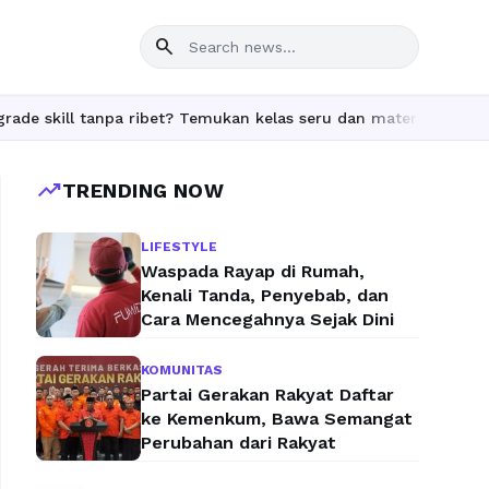
search
ll tanpa ribet? Temukan kelas seru dan materi lengkap hanya di Y
trending_up
TRENDING NOW
LIFESTYLE
Waspada Rayap di Rumah,
Kenali Tanda, Penyebab, dan
Cara Mencegahnya Sejak Dini
KOMUNITAS
Partai Gerakan Rakyat Daftar
ke Kemenkum, Bawa Semangat
Perubahan dari Rakyat