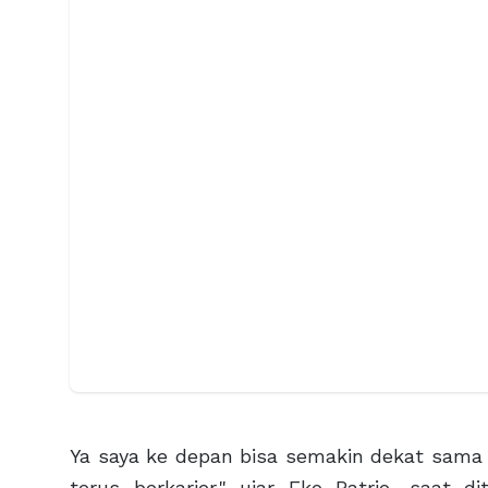
Ya saya ke depan bisa semakin dekat sama 
terus berkarier," ujar Eko Patrio, saat