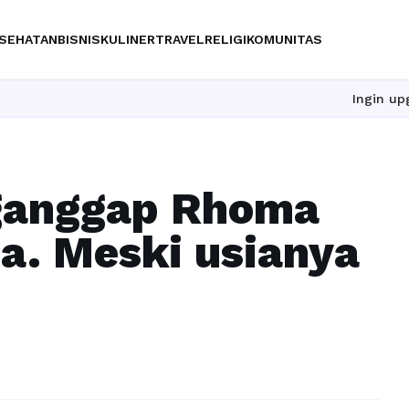
SEHATAN
BISNIS
KULINER
TRAVEL
RELIGI
KOMUNITAS
Ingin upgrade ski
ganggap Rhoma
a. Meski usianya