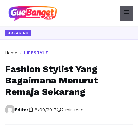
menu
BREAKING
Home
/
LIFESTYLE
Fashion Stylist Yang
Bagaimana Menurut
Remaja Sekarang
calendar_today
schedule
Editor
18/09/2017
2 min read