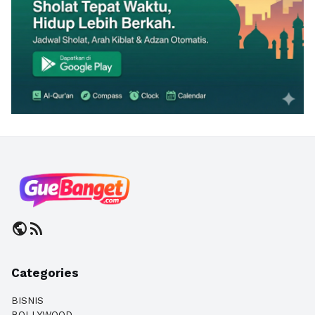
public
rss_feed
Categories
BISNIS
BOLLYWOOD