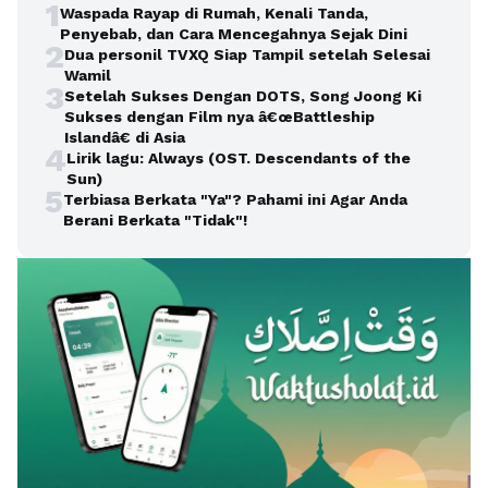
1
Waspada Rayap di Rumah, Kenali Tanda,
Penyebab, dan Cara Mencegahnya Sejak Dini
2
Dua personil TVXQ Siap Tampil setelah Selesai
Wamil
3
Setelah Sukses Dengan DOTS, Song Joong Ki
Sukses dengan Film nya â€œBattleship
Islandâ€ di Asia
4
Lirik lagu: Always (OST. Descendants of the
Sun)
5
Terbiasa Berkata "Ya"? Pahami ini Agar Anda
Berani Berkata "Tidak"!