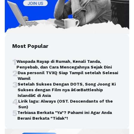
Most Popular
1
Waspada Rayap di Rumah, Kenali Tanda,
Penyebab, dan Cara Mencegahnya Sejak Dini
2
Dua personil TVXQ Siap Tampil setelah Selesai
Wamil
3
Setelah Sukses Dengan DOTS, Song Joong Ki
Sukses dengan Film nya â€œBattleship
Islandâ€ di Asia
4
Lirik lagu: Always (OST. Descendants of the
Sun)
5
Terbiasa Berkata "Ya"? Pahami ini Agar Anda
Berani Berkata "Tidak"!