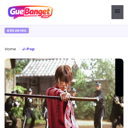
menu
BREAKING
Home
/
J-Pop