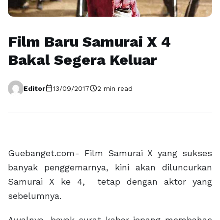
Film Baru Samurai X 4
Bakal Segera Keluar
calendar_today
schedule
Editor
13/09/2017
2 min read
Guebanget.com- Film Samurai X yang sukses
banyak penggemarnya, kini akan diluncurkan
Samurai X ke 4, tetap dengan aktor yang
sebelumnya.
Awalnya, bayak surat kabar jepang membahas