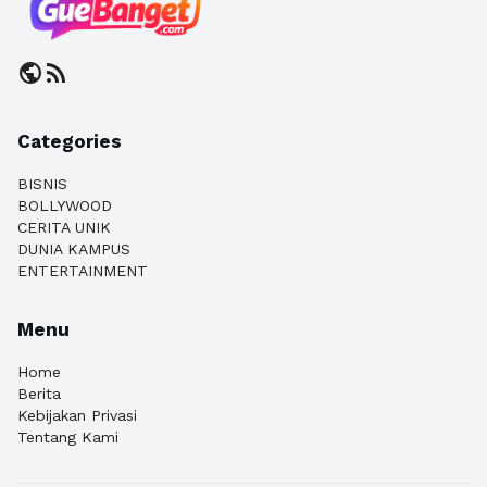
public
rss_feed
Categories
BISNIS
BOLLYWOOD
CERITA UNIK
DUNIA KAMPUS
ENTERTAINMENT
Menu
Home
Berita
Kebijakan Privasi
Tentang Kami