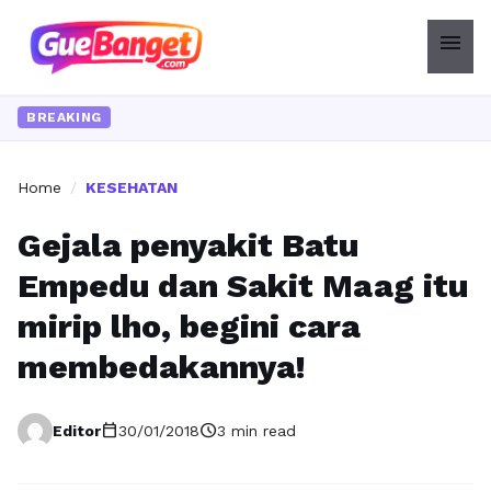
menu
BREAKING
Home
/
KESEHATAN
Gejala penyakit Batu
Empedu dan Sakit Maag itu
mirip lho, begini cara
membedakannya!
calendar_today
schedule
Editor
30/01/2018
3 min read