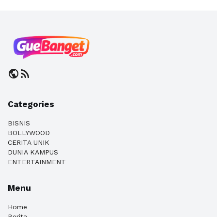
public
rss_feed
Categories
BISNIS
BOLLYWOOD
CERITA UNIK
DUNIA KAMPUS
ENTERTAINMENT
Menu
Home
Berita