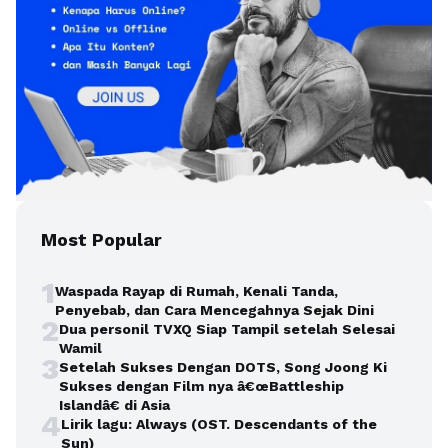
Most Popular
1
Waspada Rayap di Rumah, Kenali Tanda,
Penyebab, dan Cara Mencegahnya Sejak Dini
2
Dua personil TVXQ Siap Tampil setelah Selesai
Wamil
3
Setelah Sukses Dengan DOTS, Song Joong Ki
Sukses dengan Film nya â€œBattleship
Islandâ€ di Asia
4
Lirik lagu: Always (OST. Descendants of the
Sun)