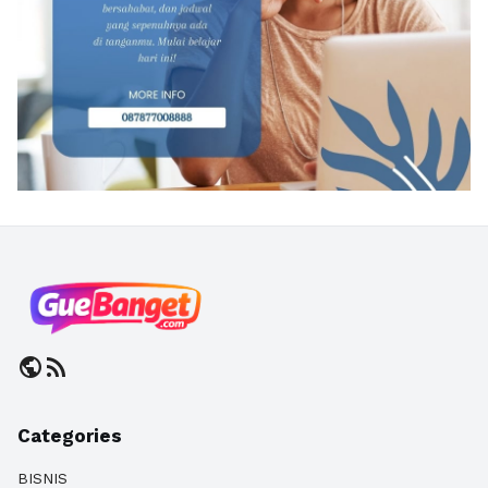
public
rss_feed
Categories
BISNIS