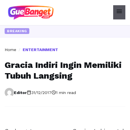
menu
BREAKING
Home
/
ENTERTAINMENT
Gracia Indiri Ingin Memiliki
Tubuh Langsing
calendar_today
schedule
Editor
31/12/2017
1 min read