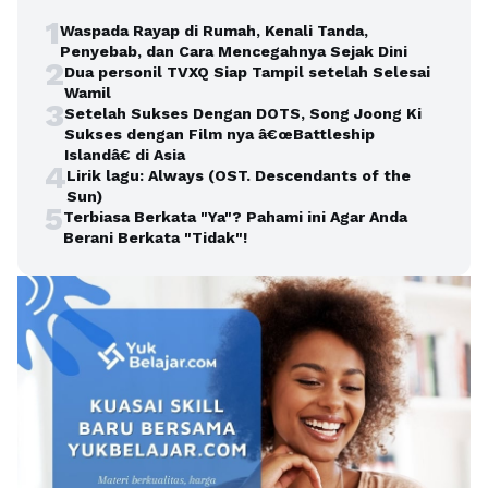
1
Waspada Rayap di Rumah, Kenali Tanda,
Penyebab, dan Cara Mencegahnya Sejak Dini
2
Dua personil TVXQ Siap Tampil setelah Selesai
Wamil
3
Setelah Sukses Dengan DOTS, Song Joong Ki
Sukses dengan Film nya â€œBattleship
Islandâ€ di Asia
4
Lirik lagu: Always (OST. Descendants of the
Sun)
5
Terbiasa Berkata "Ya"? Pahami ini Agar Anda
Berani Berkata "Tidak"!