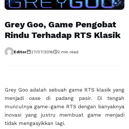
Grey Goo, Game Pengobat
Rindu Terhadap RTS Klasik
calendar_today
schedule
Editor
27/07/2018
2 min read
Grey Goo adalah sebuah game RTS klasik yang
menjadi oase di padang pasir. Di tengah
munculnya game-game RTS dengan banyaknya
inovasi yang justru membuat game menjadi
tidak mengasyikkan lagi.