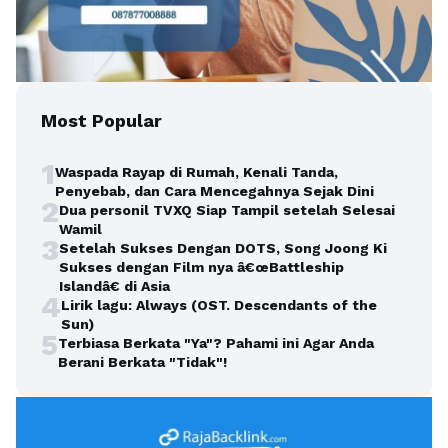
Most Popular
1
Waspada Rayap di Rumah, Kenali Tanda,
Penyebab, dan Cara Mencegahnya Sejak Dini
2
Dua personil TVXQ Siap Tampil setelah Selesai
Wamil
3
Setelah Sukses Dengan DOTS, Song Joong Ki
Sukses dengan Film nya â€œBattleship
Islandâ€ di Asia
4
Lirik lagu: Always (OST. Descendants of the
Sun)
5
Terbiasa Berkata "Ya"? Pahami ini Agar Anda
Berani Berkata "Tidak"!