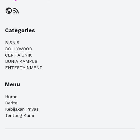
public
rss_feed
Categories
BISNIS
BOLLYWOOD
CERITA UNIK
DUNIA KAMPUS
ENTERTAINMENT
Menu
Home
Berita
Kebijakan Privasi
Tentang Kami