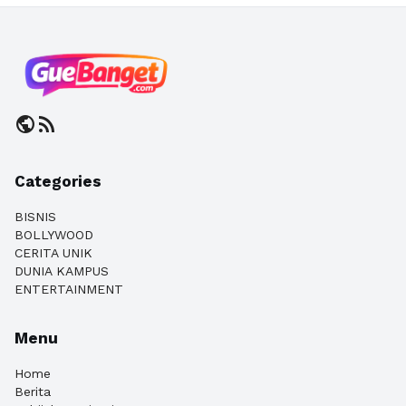
public
rss_feed
Categories
BISNIS
BOLLYWOOD
CERITA UNIK
DUNIA KAMPUS
ENTERTAINMENT
Menu
Home
Berita