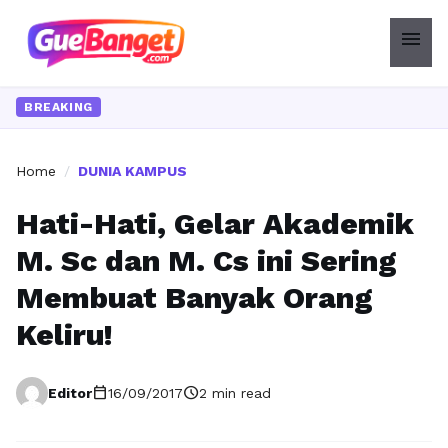
menu
BREAKING
Home
/
DUNIA KAMPUS
Hati-Hati, Gelar Akademik
M. Sc dan M. Cs ini Sering
Membuat Banyak Orang
Keliru!
calendar_today
schedule
Editor
16/09/2017
2 min read