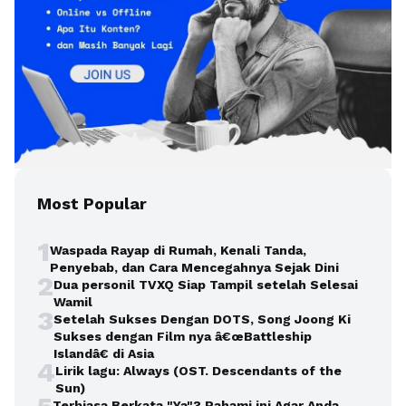
Most Popular
1
Waspada Rayap di Rumah, Kenali Tanda,
Penyebab, dan Cara Mencegahnya Sejak Dini
2
Dua personil TVXQ Siap Tampil setelah Selesai
Wamil
3
Setelah Sukses Dengan DOTS, Song Joong Ki
Sukses dengan Film nya â€œBattleship
Islandâ€ di Asia
4
Lirik lagu: Always (OST. Descendants of the
Sun)
Terbiasa Berkata "Ya"? Pahami ini Agar Anda