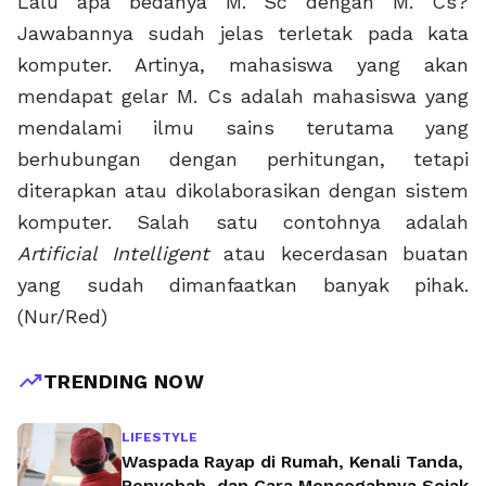
Lalu apa bedanya M. Sc dengan M. Cs?
Jawabannya sudah jelas terletak pada kata
komputer. Artinya, mahasiswa yang akan
mendapat gelar M. Cs adalah mahasiswa yang
mendalami ilmu sains terutama yang
berhubungan dengan perhitungan, tetapi
diterapkan atau dikolaborasikan dengan sistem
komputer. Salah satu contohnya adalah
Artificial Intelligent
atau kecerdasan buatan
yang sudah dimanfaatkan banyak pihak.
(Nur/Red)
trending_up
TRENDING NOW
LIFESTYLE
Waspada Rayap di Rumah, Kenali Tanda,
Penyebab, dan Cara Mencegahnya Sejak