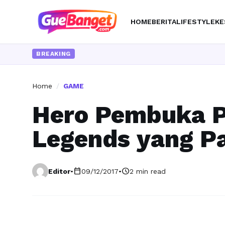
HOME
BERITA
LIFESTYLE
KE
BREAKING
Home
/
GAME
Hero Pembuka P
Legends yang P
calendar_today
schedule
Editor
•
09/12/2017
•
2 min read