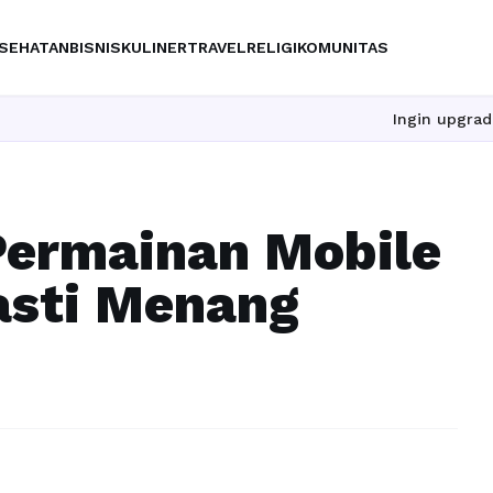
SEHATAN
BISNIS
KULINER
TRAVEL
RELIGI
KOMUNITAS
Ingin upgrade skill tanpa r
ermainan Mobile
asti Menang