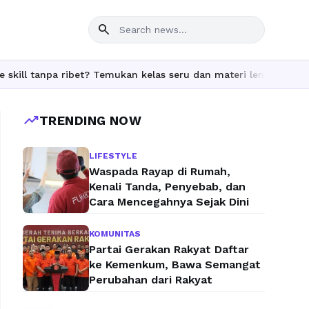
search
ibet? Temukan kelas seru dan materi lengkap hanya di YukBelajar.
trending_up
TRENDING NOW
LIFESTYLE
Waspada Rayap di Rumah,
Kenali Tanda, Penyebab, dan
Cara Mencegahnya Sejak Dini
KOMUNITAS
Partai Gerakan Rakyat Daftar
ke Kemenkum, Bawa Semangat
Perubahan dari Rakyat