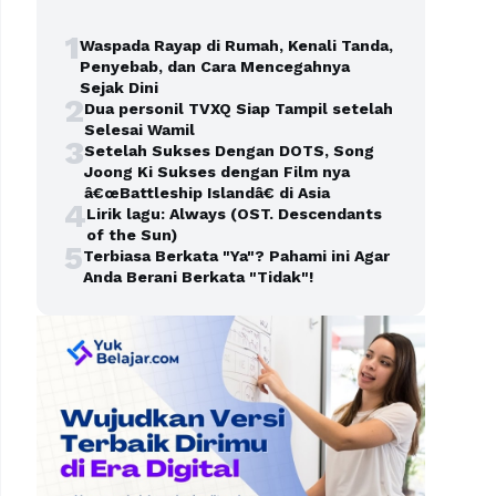
1
Waspada Rayap di Rumah, Kenali Tanda,
Penyebab, dan Cara Mencegahnya
Sejak Dini
2
Dua personil TVXQ Siap Tampil setelah
Selesai Wamil
3
Setelah Sukses Dengan DOTS, Song
Joong Ki Sukses dengan Film nya
â€œBattleship Islandâ€ di Asia
4
Lirik lagu: Always (OST. Descendants
of the Sun)
5
Terbiasa Berkata "Ya"? Pahami ini Agar
Anda Berani Berkata "Tidak"!