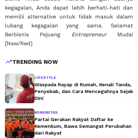
kegagalan, Anda dapat lebih berhati-hati dan
memilii alternative untuk tidak masuk dalam
lubang kegagalan yang sama. Selamat
Berbisnis Pejuang
Entrepreneur
Muda!
[Nsw/Red]
trending_up
TRENDING NOW
LIFESTYLE
Waspada Rayap di Rumah, Kenali Tanda,
Penyebab, dan Cara Mencegahnya Sejak
Dini
KOMUNITAS
Partai Gerakan Rakyat Daftar ke
Kemenkum, Bawa Semangat Perubahan
dari Rakyat