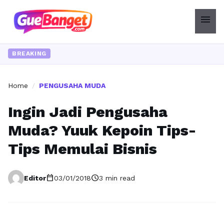
menu
BREAKING
Home
/
PENGUSAHA MUDA
Ingin Jadi Pengusaha
Muda? Yuuk Kepoin Tips-
Tips Memulai Bisnis
calendar_today
schedule
Editor
03/01/2018
3 min read