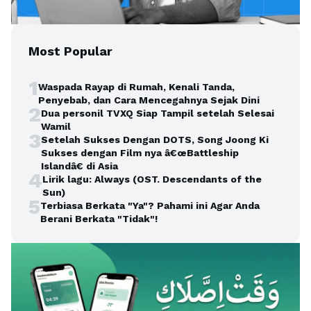
Most Popular
1
Waspada Rayap di Rumah, Kenali Tanda,
Penyebab, dan Cara Mencegahnya Sejak Dini
2
Dua personil TVXQ Siap Tampil setelah Selesai
Wamil
3
Setelah Sukses Dengan DOTS, Song Joong Ki
Sukses dengan Film nya â€œBattleship
Islandâ€ di Asia
4
Lirik lagu: Always (OST. Descendants of the
Sun)
5
Terbiasa Berkata "Ya"? Pahami ini Agar Anda
Berani Berkata "Tidak"!