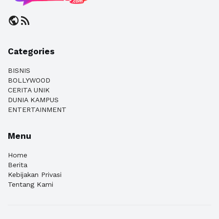
public
rss_feed
Categories
BISNIS
BOLLYWOOD
CERITA UNIK
DUNIA KAMPUS
ENTERTAINMENT
Menu
Home
Berita
Kebijakan Privasi
Tentang Kami