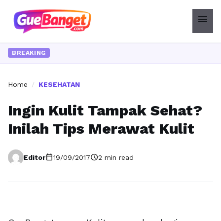
menu
BREAKING
Home
/
KESEHATAN
Ingin Kulit Tampak Sehat?
Inilah Tips Merawat Kulit
calendar_today
schedule
Editor
19/09/2017
2 min read