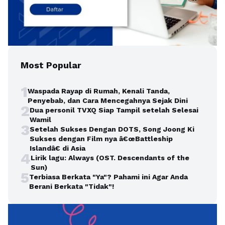
Most Popular
1
Waspada Rayap di Rumah, Kenali Tanda,
Penyebab, dan Cara Mencegahnya Sejak Dini
2
Dua personil TVXQ Siap Tampil setelah Selesai
Wamil
3
Setelah Sukses Dengan DOTS, Song Joong Ki
Sukses dengan Film nya â€œBattleship
Islandâ€ di Asia
4
Lirik lagu: Always (OST. Descendants of the
Sun)
5
Terbiasa Berkata "Ya"? Pahami ini Agar Anda
Berani Berkata "Tidak"!