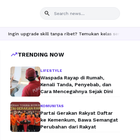
search
in upgrade skill tanpa ribet? Temukan kelas seru dan materi len
trending_up
TRENDING NOW
LIFESTYLE
Waspada Rayap di Rumah,
Kenali Tanda, Penyebab, dan
Cara Mencegahnya Sejak Dini
KOMUNITAS
Partai Gerakan Rakyat Daftar
ke Kemenkum, Bawa Semangat
Perubahan dari Rakyat