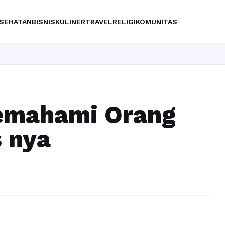
SEHATAN
BISNIS
KULINER
TRAVEL
RELIGI
KOMUNITAS
Ing
emahami Orang
s nya