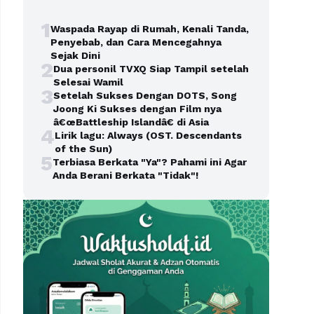
1
Waspada Rayap di Rumah, Kenali Tanda,
Penyebab, dan Cara Mencegahnya
Sejak Dini
2
Dua personil TVXQ Siap Tampil setelah
Selesai Wamil
3
Setelah Sukses Dengan DOTS, Song
Joong Ki Sukses dengan Film nya
â€œBattleship Islandâ€ di Asia
4
Lirik lagu: Always (OST. Descendants
of the Sun)
5
Terbiasa Berkata "Ya"? Pahami ini Agar
Anda Berani Berkata "Tidak"!