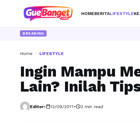
HOME
BERITA
LIFESTYLE
KE
BREAKING
Home
/
LIFESTYLE
Ingin Mampu M
Lain? Inilah Tip
calendar_today
schedule
Editor
•
13/09/2017
•
2 min read