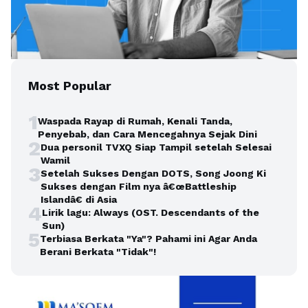
Most Popular
1
Waspada Rayap di Rumah, Kenali Tanda,
Penyebab, dan Cara Mencegahnya Sejak Dini
2
Dua personil TVXQ Siap Tampil setelah Selesai
Wamil
3
Setelah Sukses Dengan DOTS, Song Joong Ki
Sukses dengan Film nya â€œBattleship
Islandâ€ di Asia
4
Lirik lagu: Always (OST. Descendants of the
Sun)
5
Terbiasa Berkata "Ya"? Pahami ini Agar Anda
Berani Berkata "Tidak"!