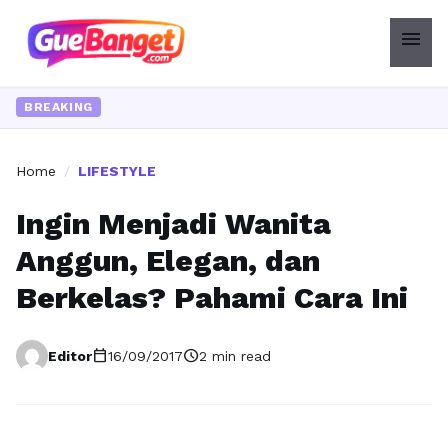
menu
BREAKING
Home
/
LIFESTYLE
Ingin Menjadi Wanita
Anggun, Elegan, dan
Berkelas? Pahami Cara Ini
calendar_today
schedule
Editor
16/09/2017
2 min read