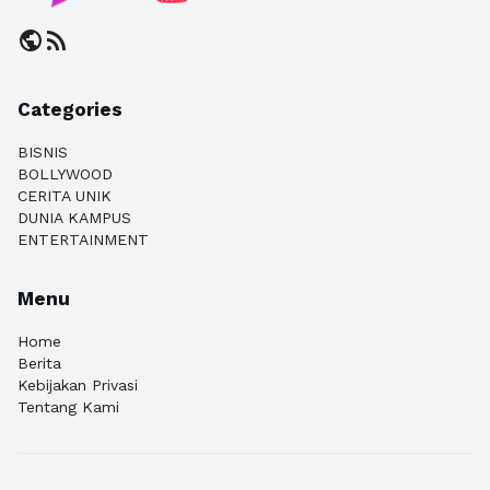
public
rss_feed
Categories
BISNIS
BOLLYWOOD
CERITA UNIK
DUNIA KAMPUS
ENTERTAINMENT
Menu
Home
Berita
Kebijakan Privasi
Tentang Kami