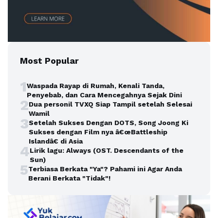
Most Popular
1
Waspada Rayap di Rumah, Kenali Tanda,
Penyebab, dan Cara Mencegahnya Sejak Dini
2
Dua personil TVXQ Siap Tampil setelah Selesai
Wamil
3
Setelah Sukses Dengan DOTS, Song Joong Ki
Sukses dengan Film nya â€œBattleship
Islandâ€ di Asia
4
Lirik lagu: Always (OST. Descendants of the
Sun)
5
Terbiasa Berkata "Ya"? Pahami ini Agar Anda
Berani Berkata "Tidak"!