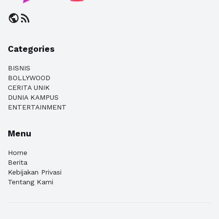
public
rss_feed
Categories
BISNIS
BOLLYWOOD
CERITA UNIK
DUNIA KAMPUS
ENTERTAINMENT
Menu
Home
Berita
Kebijakan Privasi
Tentang Kami