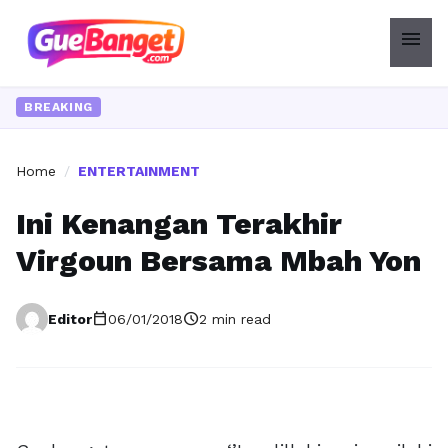
menu
BREAKING
Home
/
ENTERTAINMENT
Ini Kenangan Terakhir
Virgoun Bersama Mbah Yon
calendar_today
schedule
Editor
06/01/2018
2 min read