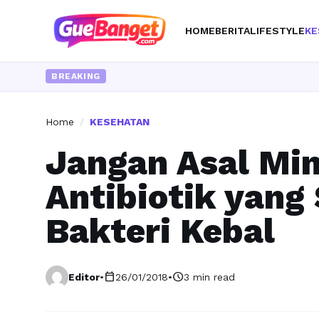
HOME
BERITA
LIFESTYLE
KE
BREAKING
Home
/
KESEHATAN
Jangan Asal Mi
Antibiotik yan
Bakteri Kebal
calendar_today
schedule
Editor
•
26/01/2018
•
3 min read