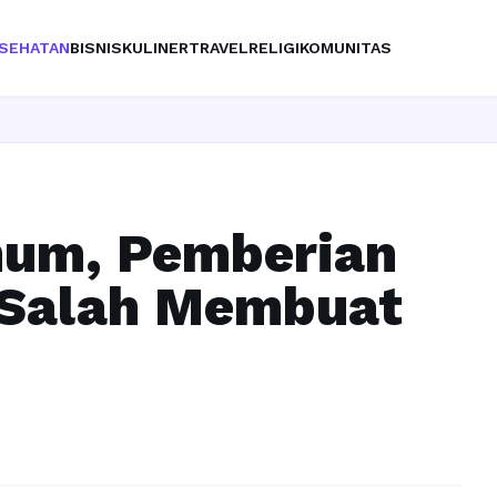
SEHATAN
BISNIS
KULINER
TRAVEL
RELIGI
KOMUNITAS
num, Pemberian
g Salah Membuat