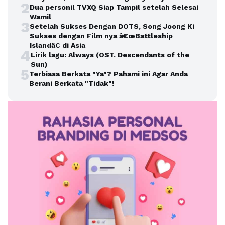
2
Dua personil TVXQ Siap Tampil setelah Selesai
Wamil
3
Setelah Sukses Dengan DOTS, Song Joong Ki
Sukses dengan Film nya â€œBattleship
Islandâ€ di Asia
4
Lirik lagu: Always (OST. Descendants of the
Sun)
5
Terbiasa Berkata "Ya"? Pahami ini Agar Anda
Berani Berkata "Tidak"!