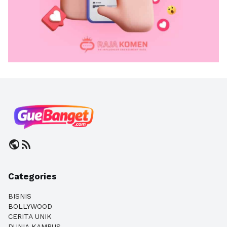
public
rss_feed
Categories
BISNIS
BOLLYWOOD
CERITA UNIK
DUNIA KAMPUS