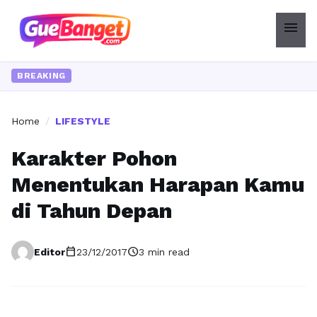
menu
In
BREAKING
Home
/
LIFESTYLE
Karakter Pohon
Menentukan Harapan Kamu
di Tahun Depan
calendar_today
schedule
Editor
23/12/2017
3 min read