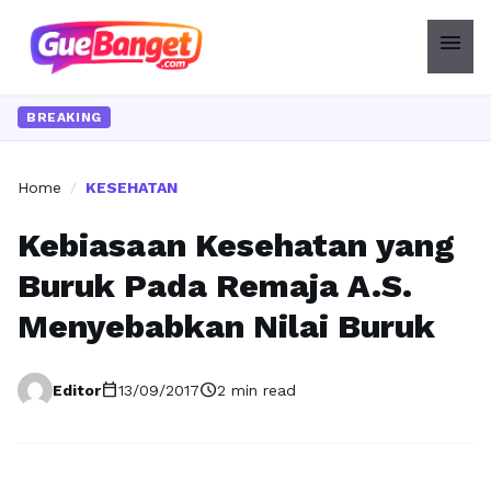
menu
BREAKING
Home
/
KESEHATAN
Kebiasaan Kesehatan yang
Buruk Pada Remaja A.S.
Menyebabkan Nilai Buruk
calendar_today
schedule
Editor
13/09/2017
2 min read