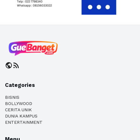
public
rss_feed
Categories
BISNIS
BOLLYWOOD
CERITA UNIK
DUNIA KAMPUS
ENTERTAINMENT
Menu